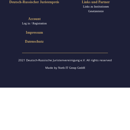
Deutsch-Russischer Juristenpreis
Links und Partner
Links zu Institutionen
Gesetzestexte
Account
Log in / Registration
Impressum
Datenschutz
2021 Deutsch-Russische Juristenvereinigung e.V. All rights reserved
Made by
North IT Group GmbH