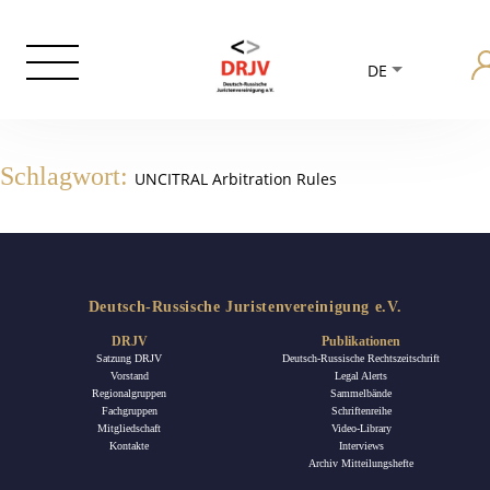
DE
Schlagwort:
UNCITRAL Arbitration Rules
Deutsch-Russische Juristenvereinigung e.V.
DRJV
Publikationen
Satzung DRJV
Deutsch-Russische Rechtszeitschrift
Vorstand
Legal Alerts
Regionalgruppen
Sammelbände
Fachgruppen
Schriftenreihe
Mitgliedschaft
Video-Library
Kontakte
Interviews
Archiv Mitteilungshefte