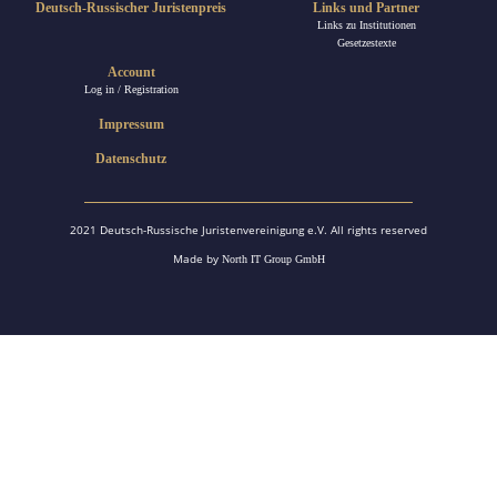
Deutsch-Russischer Juristenpreis
Links und Partner
Links zu Institutionen
Gesetzestexte
Account
Log in / Registration
Impressum
Datenschutz
2021 Deutsch-Russische Juristenvereinigung e.V. All rights reserved
Made by
North IT Group GmbH