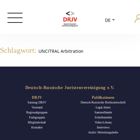
DE
Schlagwort:
UNCITRAL Arbitration
Deutsch-Russische Juristenvereinigung e.V.
DRJV
Publikationen
Satzung DRJV
Deutsch-Russische Rechtszeitschrift
Vorstand
Legal Alerts
Regionalgruppen
Sammelbände
Fachgruppen
Schriftenreihe
Mitgliedschaft
Video-Library
Kontakte
Interviews
Archiv Mitteilungshefte