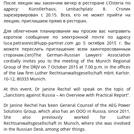
После лекции мы закончим вечер в ресторане L’Osteria по
адресу: Künstlerhaus, Lenbachplatz 8. Столик
зарезервирован с 20.15. Всех, кто не может прийти на
лекцию, приглашаем прямо в ресторан.
Для облегчения планирования мы просим вас направить
короткое сообщение по электронной почте по адресу
luca.petrasevic@lupp-partner.com до 5 октября 2015 г. Вы
можете переслать приглашение всем заинтересованным
сторонам.{:en}The German-Russian Lawyers‘ Association
cordially invites you to the meeting of the Munich Regional
Group of the DRJV on 7 October 2015 at 7.00 p.m. in the offices
of the law firm Luther Rechtsanwaltsgesellschaft mbH, Karlstr.
10-12, 80333 Munich.
At this event, Dr Janine Rechel will speak on the topic of
„Sanctions against Russia – An Overview with Practical Report“.
Dr Janine Rechel has been General Counsel of the AEG Power
Solutions Group, which also has an OOO in Russia, since 2011.
She also previously worked for Luther
Rechtsanwaltsgesellschaft in Munich, where she was involved
in the Russian Desk, among other things.