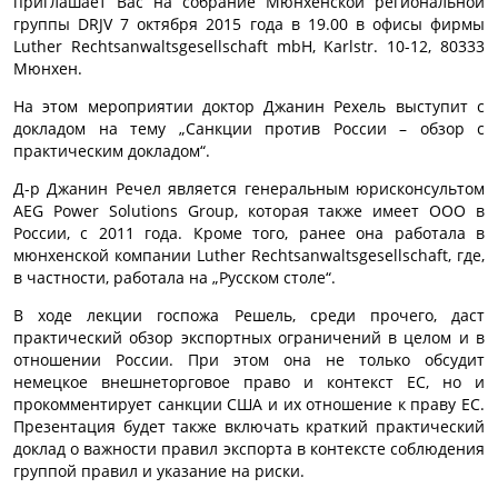
приглашает Вас на собрание Мюнхенской региональной
группы DRJV 7 октября 2015 года в 19.00 в офисы фирмы
Luther Rechtsanwaltsgesellschaft mbH, Karlstr. 10-12, 80333
Мюнхен.
На этом мероприятии доктор Джанин Рехель выступит с
докладом на тему „Санкции против России – обзор с
практическим докладом“.
Д-р Джанин Речел является генеральным юрисконсультом
AEG Power Solutions Group, которая также имеет ООО в
России, с 2011 года. Кроме того, ранее она работала в
мюнхенской компании Luther Rechtsanwaltsgesellschaft, где,
в частности, работала на „Русском столе“.
В ходе лекции госпожа Решель, среди прочего, даст
практический обзор экспортных ограничений в целом и в
отношении России. При этом она не только обсудит
немецкое внешнеторговое право и контекст ЕС, но и
прокомментирует санкции США и их отношение к праву ЕС.
Презентация будет также включать краткий практический
доклад о важности правил экспорта в контексте соблюдения
группой правил и указание на риски.