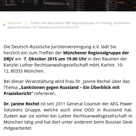
Startseite
Treffen der Münchener DRJV-Regionalgruppe mit Vortrag „Sanktionen
gegen Russland – Ein Überblick mit Praxisbericht“
Die Deutsch-Russische Juristenvereinigung e.V. lädt Sie
herzlich ein zum Treffen der
Münchener Regionalgruppe der
DRJV
am
7. Oktober 2015 um 19.00 Uhr
in den Räumen der
Kanzlei Luther Rechtsanwaltsgesellschaft mbH, Karlstr. 10-
12, 80333 München.
Bei dieser Veranstaltung wird Frau Dr. Janine Rechel über das
Thema
„Sanktionen gegen Russland – Ein Überblick mit
Praxisbericht“
referieren.
Dr. Janine Rechel
ist seit 2011 General Counsel der AEG Power
Solutions Gruppe, welche auch eine OOO in Russland hat.
Zudem war sie vorher bei Luther Rechtsanwaltsgesellschaft in
München tätig und hat dort unter anderem beim Russian Desk
mitgearbeitet.