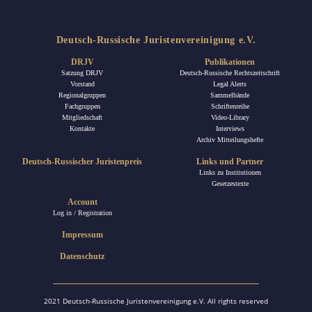
Deutsch-Russische Juristenvereinigung e.V.
DRJV
Publikationen
Satzung DRJV
Deutsch-Russische Rechtszeitschrift
Vorstand
Legal Alerts
Regionalgruppen
Sammelbände
Fachgruppen
Schriftenreihe
Mitgliedschaft
Video-Library
Kontakte
Interviews
Archiv Mitteilungshefte
Deutsch-Russischer Juristenpreis
Links und Partner
Links zu Institutionen
Gesetzestexte
Account
Log in / Registration
Impressum
Datenschutz
2021 Deutsch-Russische Juristenvereinigung e.V. All rights reserved