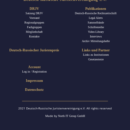
DRJV
Publikationen
Satzung DRJV
Deutsch-Russische Rechtszeitschrift
Vorstand
Legal Alerts
Regionalgruppen
Sammelbände
Fachgruppen
Schriftenreihe
Mitgliedschaft
Video-Library
Kontakte
Interviews
Archiv Mitteilungshefte
Deutsch-Russischer Juristenpreis
Links und Partner
Links zu Institutionen
Gesetzestexte
Account
Log in / Registration
Impressum
Datenschutz
2021 Deutsch-Russische Juristenvereinigung e.V. All rights reserved
Made by
North IT Group GmbH