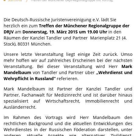
Startseite
Treffen der Münchener DRJV-Regionalgruppe mit Vortrag
Die Deutsch-Russische Juristenvereinigung e.V. lädt Sie
herzlich ein zum
Treffen
der Münchener Regionalgruppe der
DRJV
am
Donnerstag, 19. März 2015 um 19.00 Uhr
in den
Räumen der Kanzlei Tandler und Partner Marienplatz 21 (4.
Stock), 80331 München.
Unsere letzte Veranstaltung liegt einige Zeit zurück. Umso
mehr hoffen wir auf zahlreiches Erscheinen bei der nächsten
Veranstaltung. Bei dieser Veranstaltung wird Herr
Mark
Mandelbaum
von Tandler und Partner über
„Wehrdienst und
Wehrpflicht in Russland“
referieren.
Mark Mandelbaum ist Partner der Kanzlei Tandler und
Partner, Fachanwalt für Medizinrecht und ist darüber hinaus
spezialisiert auf Wirtschaftsrecht, Immobilienrecht und
Ausländerrecht.
Im Rahmen des Vortrags wird Herr Mandelbaum den
rechtlichen Background und die aktuellen Entwicklungen des
Wehrdienstes in der Russischen Föderation darstellen, unter
anderen aktuelle Aspekte wie alternativer Zivildienst,