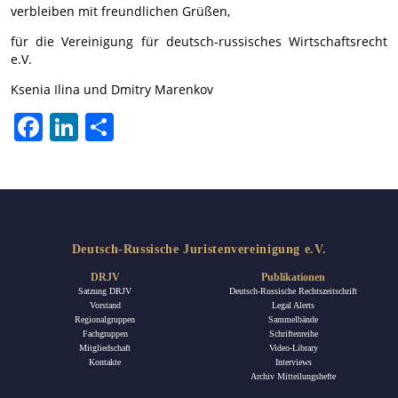
verbleiben mit freundlichen Grüßen,
für die Vereinigung für deutsch-russisches Wirtschaftsrecht
e.V.
Ksenia Ilina und Dmitry Marenkov
Facebook
LinkedIn
Teilen
Deutsch-Russische Juristenvereinigung e.V.
DRJV
Publikationen
Satzung DRJV
Deutsch-Russische Rechtszeitschrift
Vorstand
Legal Alerts
Regionalgruppen
Sammelbände
Fachgruppen
Schriftenreihe
Mitgliedschaft
Video-Library
Kontakte
Interviews
Archiv Mitteilungshefte