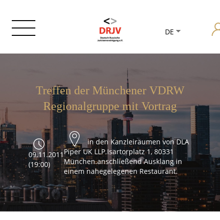
DE
Treffen der Münchener VDRW
Regionalgruppe mit Vortrag
in den Kanzleiräumen von DLA
Piper UK LLP.Isartorplatz 1, 80331
09.11.2011
München.anschließend Ausklang in
(19:00)
einem nahegelegenen Restaurant.