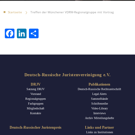
Startseite
Treffen der Münchener VDRW-Regionalgruppe mit Vortrag
Facebook
LinkedIn
Teilen
Deutsch-Russische Juristenvereinigung e.V.
DRJV
Publikationen
Satzung DRJV
Deutsch-Russische Rechtszeitschrift
Vorstand
Legal Alerts
Regionalgruppen
Sammelbände
Fachgruppen
Schriftenreihe
Mitgliedschaft
Video-Library
Kontakte
Interviews
Archiv Mitteilungshefte
Deutsch-Russischer Juristenpreis
Links und Partner
Links zu Institutionen