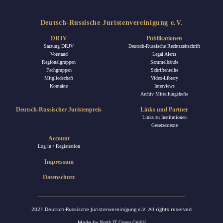
Deutsch-Russische Juristenvereinigung e.V.
DRJV
Publikationen
Satzung DRJV
Deutsch-Russische Rechtszeitschrift
Vorstand
Legal Alerts
Regionalgruppen
Sammelbände
Fachgruppen
Schriftenreihe
Mitgliedschaft
Video-Library
Kontakte
Interviews
Archiv Mitteilungshefte
Deutsch-Russischer Juristenpreis
Links und Partner
Links zu Institutionen
Gesetzestexte
Account
Log in / Registration
Impressum
Datenschutz
2021 Deutsch-Russische Juristenvereinigung e.V. All rights reserved
Made by
North IT Group GmbH