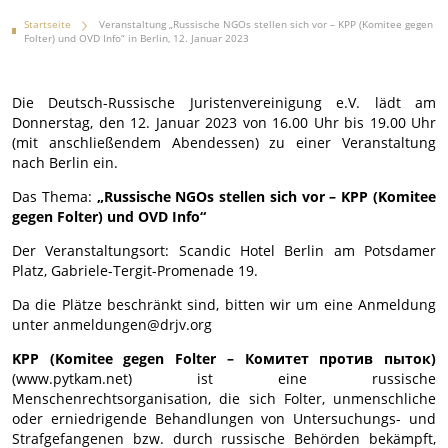
Startseite
Veranstaltung „Russische NGOs stellen sich vor – KPP (Komitee gegen
Folter) und OVD Info“ in Berlin, 12. Januar 2023
Die Deutsch-Russische Juristenvereinigung e.V. lädt am
Donnerstag, den 12. Januar 2023 von 16.00 Uhr bis 19.00 Uhr
(mit anschließendem Abendessen) zu einer Veranstaltung
nach Berlin ein.
Das Thema:
„Russische NGOs stellen sich vor – KPP (Komitee
gegen Folter) und OVD Info“
Der Veranstaltungsort: Scandic Hotel Berlin am Potsdamer
Platz, Gabriele-Tergit-Promenade 19.
Da die Plätze beschränkt sind, bitten wir um eine Anmeldung
unter anmeldungen@drjv.org
KPP (Komitee gegen Folter – Комитет против пыток)
(www.pytkam.net) ist eine russische
Menschenrechtsorganisation, die sich Folter, unmenschliche
oder erniedrigende Behandlungen von Untersuchungs- und
Strafgefangenen bzw. durch russische Behörden bekämpft,