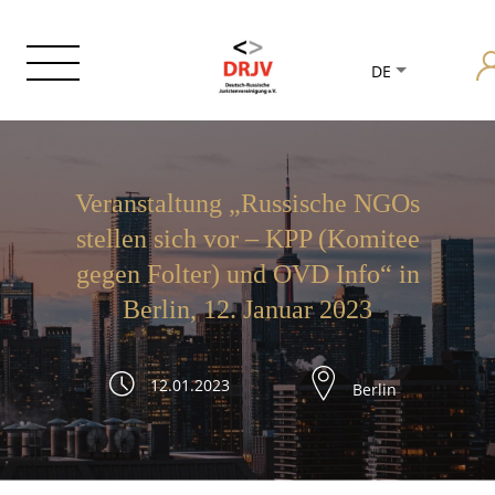
DE
Veranstaltung „Russische NGOs
stellen sich vor – KPP (Komitee
gegen Folter) und OVD Info“ in
Berlin, 12. Januar 2023
12.01.2023
Berlin