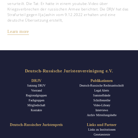
verurteilt. Die Tat: Er hatte in einem youtube-Video über
Kriegsverbrechen der russischen Armee berichtet. Die DRJV hat das
Strafurteil gegen Ilja Jashin vom 9.12.2022 erhalten und eine
deutsche Übersetzung erstellt,
Learn more
Deutsch-Russische Juristenvereinigung e.V.
DRJV
Publikationen
Satzung DRJV
Deutsch-Russische Rechtszeitschrift
Vorstand
Legal Alerts
Regionalgruppen
Sammelbände
Fachgruppen
Schriftenreihe
Mitgliedschaft
Video-Library
Kontakte
Interviews
Archiv Mitteilungshefte
Deutsch-Russischer Juristenpreis
Links und Partner
Links zu Institutionen
Gesetzestexte