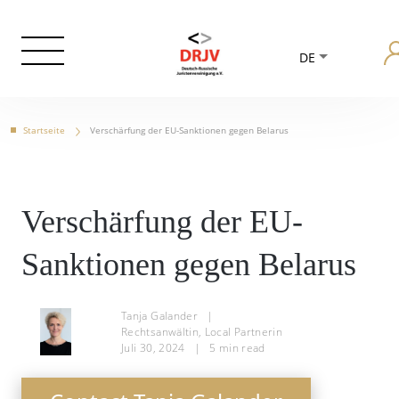
DE
Startseite
Verschärfung der EU-Sanktionen gegen Belarus
Verschärfung der EU-
Sanktionen gegen Belarus
Tanja Galander
|
Rechtsanwältin, Local Partnerin
Juli 30, 2024
|
5
min read