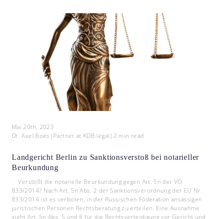
Mai 20th, 2023
Dr. Axel Boës
|
Partner at KDB.legal
|
2
min read
Landgericht Berlin zu Sanktionsverstoß bei notarieller
Beurkundung
Verstößt die notarielle Beurkundung gegen Art. 5n der VO
833/2014? Nach Art. 5n Abs. 2 der Sanktionsverordnung der EU Nr.
833/2014 ist es verboten, in der Russischen Föderation ansässigen
juristischen Personen Rechtsberatung zu erteilen. Eine Ausnahme
sieht Art. 5n Abs. 5 und 6 für die Rechtsverteidigung vor Gericht und