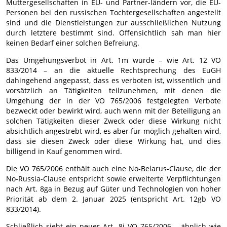
Muttergesellschaften in EU- und Partner-ländern vor, die EU-
Personen bei den russischen Tochtergesellschaften angestellt
sind und die Dienstleistungen zur ausschließlichen Nutzung
durch letztere bestimmt sind. Offensichtlich sah man hier
keinen Bedarf einer solchen Befreiung.
Das Umgehungsverbot in Art. 1m wurde – wie Art. 12 VO
833/2014 – an die aktuelle Rechtsprechung des EuGH
dahingehend angepasst, dass es verboten ist, wissentlich und
vorsätzlich an Tätigkeiten teilzunehmen, mit denen die
Umgehung der in der VO 765/2006 festgelegten Verbote
bezweckt oder bewirkt wird, auch wenn mit der Beteiligung an
solchen Tätigkeiten dieser Zweck oder diese Wirkung nicht
absichtlich angestrebt wird, es aber für möglich gehalten wird,
dass sie diesen Zweck oder diese Wirkung hat, und dies
billigend in Kauf genommen wird.
Die VO 765/2006 enthält auch eine No-Belarus-Clause, die der
No-Russia-Clause entspricht sowie erweiterte Verpflichtungen
nach Art. 8ga in Bezug auf Güter und Technologien von hoher
Priorität ab dem 2. Januar 2025 (entspricht Art. 12gb VO
833/2014).
Schließlich sieht ein neuer Art. 8i VO 765/2006 – ähnlich wie