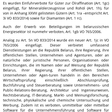
Es wurden Einfuhrverbote für Güter zur Ölraffination (Art. 1gc)
eingefügt, für Mineralölerzeugnisse und Rohöl (Art. 1h), für
von in Anhang XXVIII gelisteten Gütern (Art. 1ra –entspricht Art.
3i VO 833/2014) sowie für Diamanten (Art. 1 rc).
Auch der Erwerb von Beteiligungen im belarussischen
Energiesektor ist nunmehr verboten, Art. 1gb VO 765/2006.
Analog zu Art. 5n VO 833/2014 wurde ein neuer Art. 1jc in VO
765/2006 eingefügt. Dieser verbietet umfassend
Dienstleistungen an die Republik Belarus, ihre Regierung, ihre
öffentlichen Stellen, Unternehmen und Agenturen, oder an
natürliche oder juristische Personen, Organisationen oder
Einrichtungen, die im Namen oder auf Weisung der Republik
Belarus, ihrer Regierung, ihrer öffentlichen Stellen,
Unternehmen oder Agen-turen handeln in den Bereichen
Wirtschaftsprüfung einschließlich Abschlussprüfung,
Buchführung und Steuerberatung sowie Unternehmens- und
Public-Relations-Beratung, Architektur und Ingenieurwesen,
Rechtsberatung, IT-Beratung, Markt- und Meinungsforschung,
technische, physikalische und chemische Untersuchung und
Werbung. Zudem ist es verboten, unmittelbar oder mittelbar
Software für die Unternehmensführung und Software für