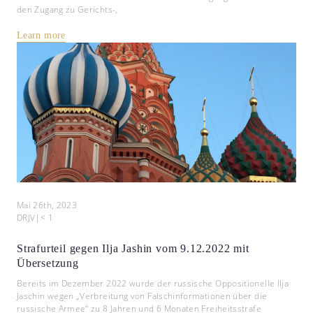
den Zugang zu Gerichts-,
Learn more
Mai 26th, 2023
DRJV
|
< 1
Strafurteil gegen Ilja Jashin vom 9.12.2022 mit
Übersetzung
Bereits im Dezember 2022 wurde der russische Oppositionelle Ilja
Jaschin wegen „Verbreitung von Falschinformationen über die
russische Armee“ zu 8 Jahren und 6 Monaten Freiheitsstrafe