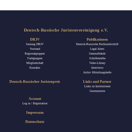
Deutsch-Russische Juristenvereinigung e.V.
DRJV
Publikationen
Satzung DRJV
Deutsch-Russische Rechtszeitschrift
Vorstand
Legal Alerts
Regionalgruppen
Sammelbände
Fachgruppen
Schriftenreihe
Mitgliedschaft
Video-Library
Kontakte
Interviews
Archiv Mitteilungshefte
Deutsch-Russischer Juristenpreis
Links und Partner
Links zu Institutionen
Gesetzestexte
Account
Log in / Registration
Impressum
Datenschutz