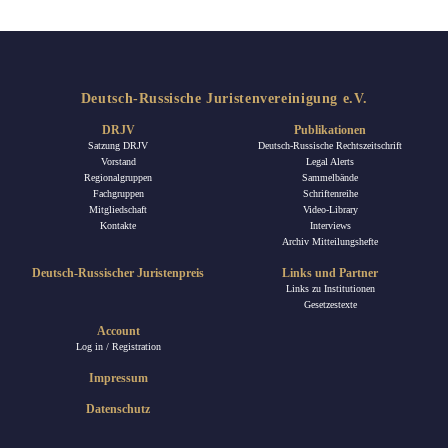
Deutsch-Russische Juristenvereinigung e.V.
DRJV
Publikationen
Satzung DRJV
Deutsch-Russische Rechtszeitschrift
Vorstand
Legal Alerts
Regionalgruppen
Sammelbände
Fachgruppen
Schriftenreihe
Mitgliedschaft
Video-Library
Kontakte
Interviews
Archiv Mitteilungshefte
Deutsch-Russischer Juristenpreis
Links und Partner
Links zu Institutionen
Gesetzestexte
Account
Log in / Registration
Impressum
Datenschutz