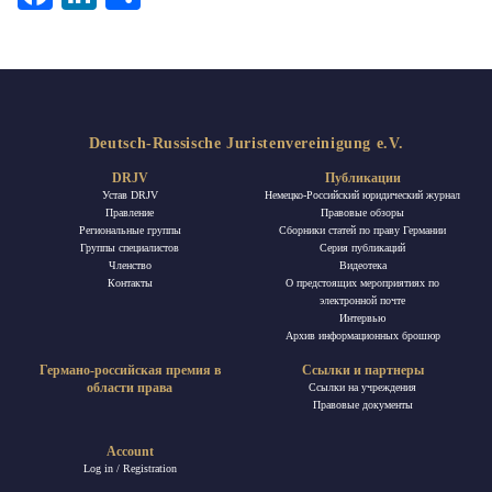
Deutsch-Russische Juristenvereinigung e.V.
DRJV
Публикации
Устав DRJV
Немецко-Российский юридический журнал
Правление
Правовые обзоры
Региональные группы
Сборники статей по праву Германии
Группы специалистов
Ceрия публикаций
Членство
Видеотека
Контакты
О предстоящих мероприятиях по
электронной почте
Интервью
Архив информационных брошюр
Германо-российская премия в
Ссылки и партнеры
области права
Ссылки на учреждения
Правовые документы
Account
Log in / Registration