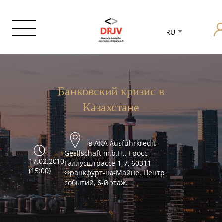
RU
Банковский кризис в
Казахстане
в AKA Ausfuhrkredit-
Gesllschaft m.b.H.. Гросс
17.02.2010
Галлусштрассе 1-7, 60311
(15:00)
Франкфурт-на-Майне. Центр
событий, 6-й этаж.