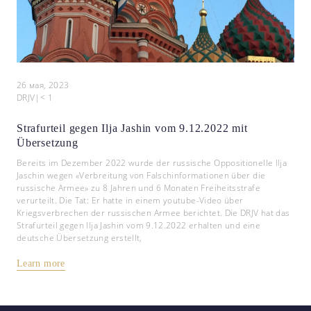
26 мая, 2023
DRJV
|
< 1
Strafurteil gegen Ilja Jashin vom 9.12.2022 mit
Übersetzung
Bereits im Dezember 2022 wurde der russische Oppositionelle Ilja
Jaschin wegen «Verbreitung von Falschinformationen über die
russische Armee» zu 8 Jahren und 6 Monaten Freiheitsstrafe
verurteilt. Die Tat: Er hatte in einem youtube-Video über
Kriegsverbrechen der russischen Armee berichtet. Die DRJV hat das
Strafurteil gegen Ilja Jashin vom 9.12.2022 erhalten und eine
deutsche Übersetzung erstellt,
Learn more