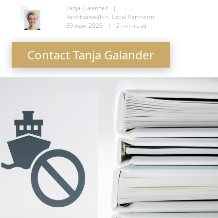
Tanja Galander
|
Rechtsanwältin, Local Partnerin
30 мая, 2025
|
2
min read
Contact Tanja Galander