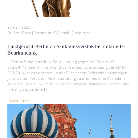
20 мая, 2023
Dr. Axel Boës
|
Partner at KDB.legal
|
2
min read
Landgericht Berlin zu Sanktionsverstoß bei notarieller
Beurkundung
Verstößt die notarielle Beurkundung gegen Art. 5n der VO
833/2014? Nach Art. 5n Abs. 2 der Sanktionsverordnung der EU Nr.
833/2014 ist es verboten, in der Russischen Föderation ansässigen
juristischen Personen Rechtsberatung zu erteilen. Eine Ausnahme
sieht Art. 5n Abs. 5 und 6 für die Rechtsverteidigung vor Gericht und
den Zugang zu Gerichts-,
Learn more