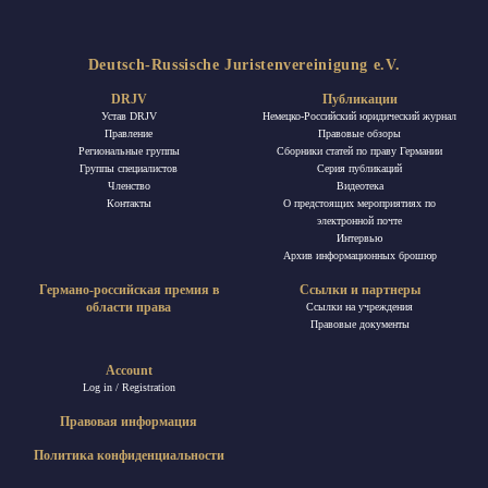
Deutsch-Russische Juristenvereinigung e.V.
DRJV
Публикации
Устав DRJV
Немецко-Российский юридический журнал
Правление
Правовые обзоры
Региональные группы
Сборники статей по праву Германии
Группы специалистов
Ceрия публикаций
Членство
Видеотека
Контакты
О предстоящих мероприятиях по
электронной почте
Интервью
Архив информационных брошюр
Германо-российская премия в
Ссылки и партнеры
области права
Ссылки на учреждения
Правовые документы
Account
Log in / Registration
Правовая информация
Политика конфиденциальности