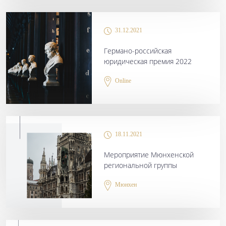
31.12.2021
Германо-российская
юридическая премия 2022
Online
18.11.2021
Мероприятие Мюнхенской
региональной группы
Мюнхен