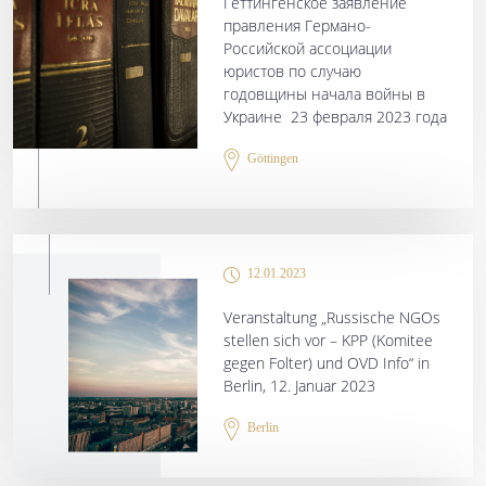
Гёттингенское заявление
правления Германо-
Российской ассоциации
юристов по случаю
годовщины начала войны в
Украине 23 февраля 2023 года
Göttingen
12.01.2023
Veranstaltung „Russische NGOs
stellen sich vor – KPP (Komitee
gegen Folter) und OVD Info“ in
Berlin, 12. Januar 2023
Berlin