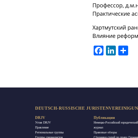
Профессор, д.м.
Практические ас
Хартмутский ран
Влияние реформ
Facebook
LinkedIn
Отп
DEUTSCH-RUSSISCHE JURISTENVEREINIGUNG
DRJV
Публикации
Устав DRJV
Немецко-Российский юридический
Правление
журнал
Региональные группы
Правовые обзоры
Группы специалистов
Сборники статей по праву Герман