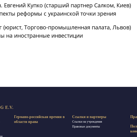
н. Евгений Купко (старший партнер Салком, Киев)
пекты реформы с украинской точки зрения
г (юрист, Торгово-промышленная палата, Львов)
ы на иностранные инвестиции
равить
 E.V.
Германо-российская премия в
Ссылки и партнеры
Пра
области права
Ссылки на учреждения
Пол
Правовые документы
кон
ии