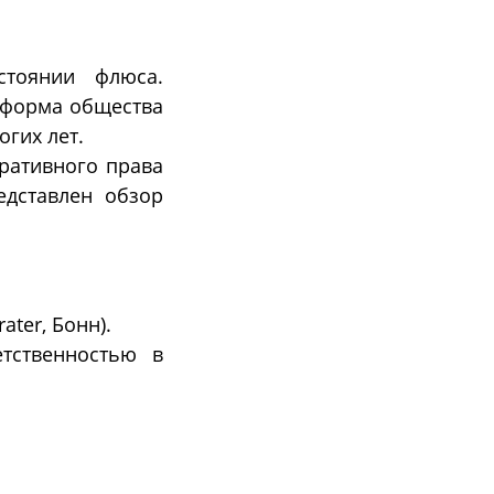
стоянии флюса.
еформа общества
огих лет.
ративного права
едставлен обзор
ater, Бонн).
тственностью в