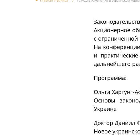
Главная страница
Текущие изменения в украинском корп
Законодательс
Акционерное об
с ограниченной 
На конференции
и практические
дальнейшего ра
Программа:
Ольга Хартунг-Аф
Основы законо
Украине
Доктор Даниил Фе
Новое украинско