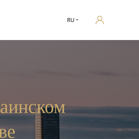
RU
раинском
ве