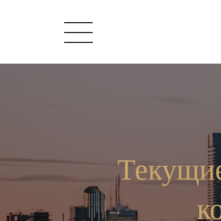
Текущие
к