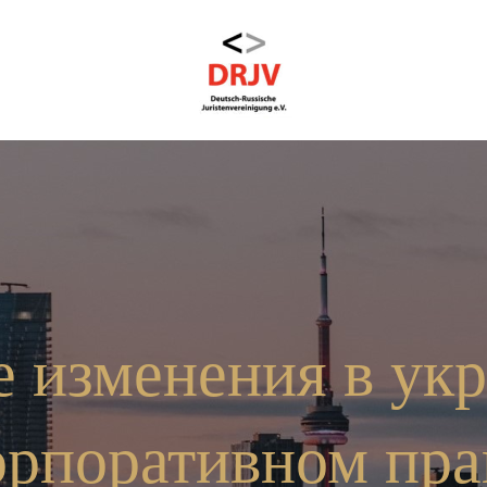
 изменения в ук
орпоративном пра