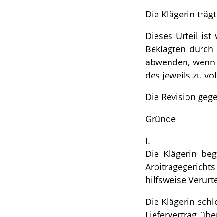
Die Klägerin träg
Dieses Urteil ist
Beklagten durch 
abwenden, wenn n
des jeweils zu vo
Die Revision gege
Gründe
I.
Die Klägerin beg
Arbitragegerichts
hilfsweise Verurt
Die Klägerin schl
Liefervertrag übe