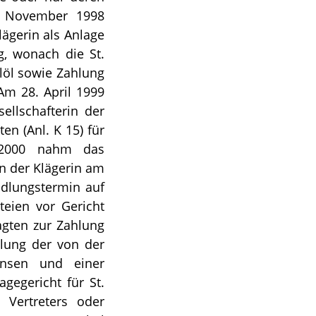
6. November 1998
lägerin als Anlage
g, wonach die St.
löl sowie Zahlung
 Am 28. April 1999
ellschafterin der
en (Anl. K 15) für
 2000 nahm das
on der Klägerin am
ndlungstermin auf
teien vor Gericht
lagten zur Zahlung
hlung der von der
insen und einer
gegericht für St.
 Vertreters oder