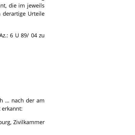
t, die im jeweils
derartige Urteile
z.: 6 U 89/ 04 zu
rch … nach der am
 erkannt:
burg, Zivilkammer