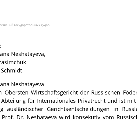
решений государственных судов
:
tiana Neshatayeva,
erasimchuk
 Schmidt
tiana Neshatayeva
im Obersten Wirtschaftsgericht der Russischen Föde
ie Abteilung für Internationales Privatrecht und ist m
ng ausländischer Gerichtsentscheidungen in Russl
 Prof. Dr. Neshataeva wird konsekutiv vom Russis