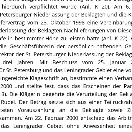
le hierdurch verpflichtet wurde (Anl. K 20). Am 
 Petersburger Niederlassung der Beklagten und die K
fervertrag vom 23. Oktober 1998 eine Vereinbarun
derlassung der Beklagten Nachlieferungen von Diese
afe in bestimmter Höhe zu leisten hatte (Anl. K 22).
die Geschäftsführerin der persönlich haftenden Ges
ektor der St. Petersburger Niederlassung der Beklagt
 drei Jahren. Mit Beschluss vom 25. Januar
für St. Petersburg und das Leningrader Gebiet eine v
eingereichte Klageschrift an, bestimmte einen Verha
2000 und stellte fest, dass das Erscheinen der Par
 K 3). Die Klägerin begehrte die Verurteilung der Bek
 Rubel. Der Betrag setzte sich aus einer Teilrückza
pteten Vorauszahlung an die Beklagte sowie Z
usammen. Am 22. Februar 2000 entschied das Arbitra
das Leningrader Gebiet ohne Anwesenheit eines