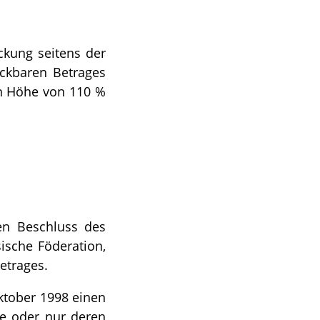
eckung seitens der
eckbaren Betrages
in Höhe von 110 %
nen Beschluss des
sische Föderation,
etrages.
Oktober 1998 einen
gte oder nur deren