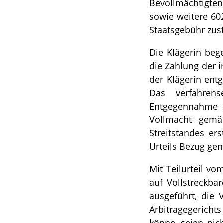
Bevollmächtigten
sowie weitere 602
Staatsgebühr zust
Die Klägerin bege
die Zahlung der 
der Klägerin ent
Das verfahrens
Entgegennahme de
Vollmacht gemä
Streitstandes er
Urteils Bezug g
Mit Teilurteil vo
auf Vollstreckba
ausgeführt, die 
Arbitragegericht
könne, seien nic