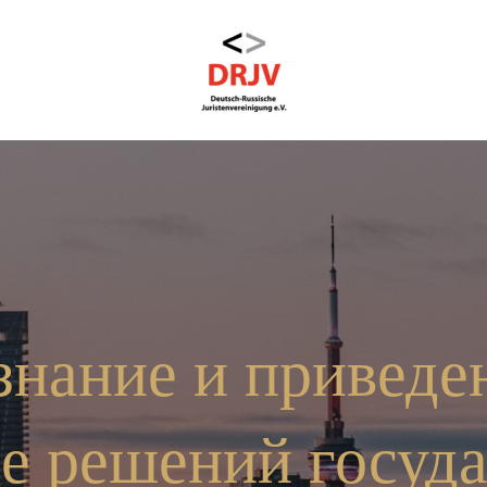
нание и приведе
е решений госуд