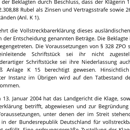
 der Beklagten durch Beschluss, dass der Klägerin 1
.308,88 Rubel als Zinsen und Vertragsstrafe sowie 2
änden (Anl. K 1).
hrt die Vollstreckbarerklärung dieses ausländischen 
in der Entscheidung genannten Beträge. Die Beklagte
gegengetreten. Die Voraussetzungen von § 328 ZPO sei
einleitende Schriftstück sei ihr nicht zugeste
rartiger Schriftstücke sei ihre Niederlassung auc
ß Anlage K 15 berechtigt gewesen. Hinsichtlic
ster Instanz im Übrigen wird auf den Tatbestand 
enommen.
m 13. Januar 2004 hat das Landgericht die Klage, so
rerklärung betrifft, abgewiesen und zur Begründun
Voraussetzungen, unter denen der im Streit stehe
s in der Bundesrepublik Deutschland für vollstreckb
ht erfüllt. Eine ordnungsgemäße Zustellung der Klag