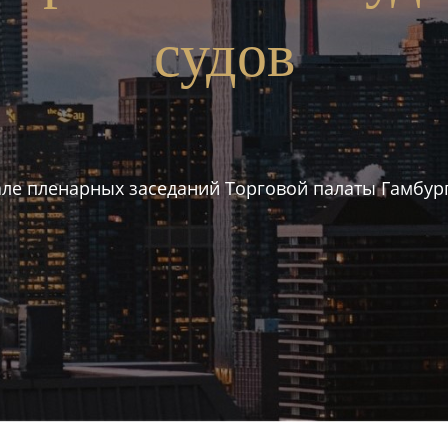
судов
але пленарных заседаний Торговой палаты Гамбург