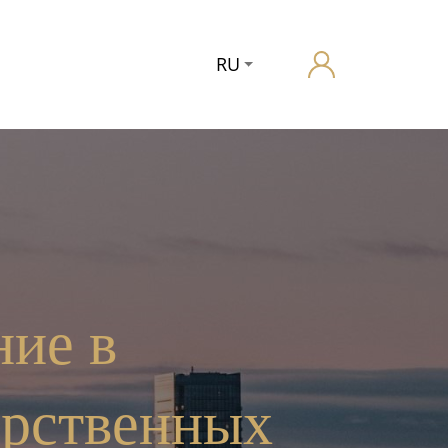
RU
ние в
арственных