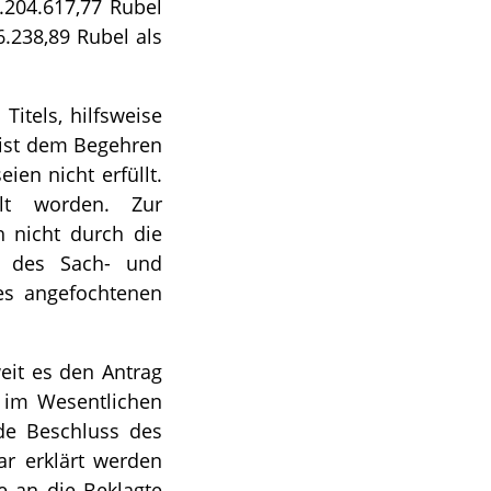
.204.617,77 Rubel
6.238,89 Rubel als
Titels, hilfsweise
 ist dem Begehren
en nicht erfüllt.
llt worden. Zur
h nicht durch die
h des Sach- und
des angefochtenen
weit es den Antrag
g im Wesentlichen
nde Beschluss des
ar erklärt werden
e an die Beklagte