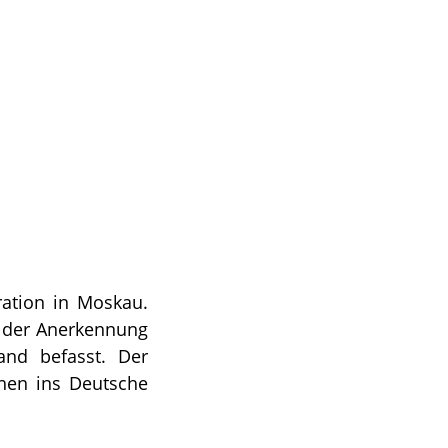
ration in Moskau.
it der Anerkennung
and befasst. Der
chen ins Deutsche