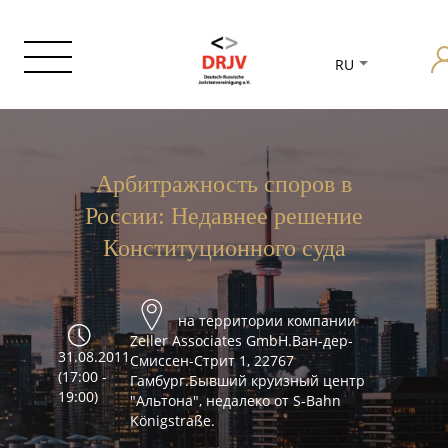
RU
Арбитражность споров в
России: Недавнее решение
Конституционного суда
на территории компании
Zeller Associates GmbH.Ван-дер-
31.08.2011
Смиссен-Стрит 1, 22767
(17:00 -
Гамбург.Бывший круизный центр
19:00)
"Альтона", недалеко от S-Bahn
Königstraße.