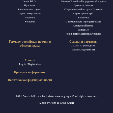
Устав DRJV
Немецко-Российский юридический журнал
Правление
Правовые обзоры
Региональные группы
Сборники статей по праву Германии
Группы специалистов
Ceрия публикаций
Членство
Видеотека
Контакты
О предстоящих мероприятиях по
электронной почте
Интервью
Архив информационных брошюр
Германо-российская премия в
Ссылки и партнеры
области права
Ссылки на учреждения
Правовые документы
Account
Log in / Registration
Правовая информация
Политика конфиденциальности
2021 Deutsch-Russische Juristenvereinigung e.V. All rights reserved
Made by
North IT Group GmbH