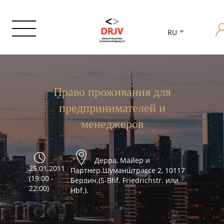
RU
Право проживания для
предпринимателей и
менеджеров
Дерра, Майер и
25.01.2011
Партнер.Шуманштрассе 2, 10117
(19:00 -
Берлин.(S-Bhf. Friedrichstr. или
22:00)
Hbf.).