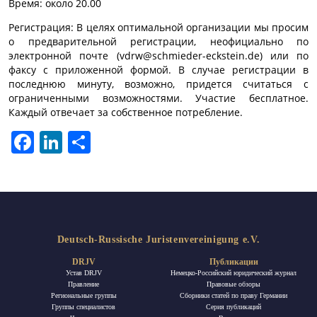
Время: около 20.00
Регистрация: В целях оптимальной организации мы просим
о предварительной регистрации, неофициально по
электронной почте (vdrw@schmieder-eckstein.de) или по
факсу с приложенной формой. В случае регистрации в
последнюю минуту, возможно, придется считаться с
ограниченными возможностями. Участие бесплатное.
Каждый отвечает за собственное потребление.
Facebook
LinkedIn
Отправить
Deutsch-Russische Juristenvereinigung e.V.
DRJV
Публикации
Устав DRJV
Немецко-Российский юридический журнал
Правление
Правовые обзоры
Региональные группы
Сборники статей по праву Германии
Группы специалистов
Ceрия публикаций