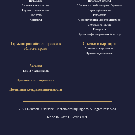
Правление
Правовые обзоры
Региональные группы
Сборники статей по праву Германии
Группы специалистов
Ceрия публикаций
Членство
Видеотека
Контакты
О предстоящих мероприятиях по
электронной почте
Интервью
Архив информационных брошюр
Германо-российская премия в
Ссылки и партнеры
области права
Ссылки на учреждения
Правовые документы
Account
Log in / Registration
Правовая информация
Политика конфиденциальности
2021 Deutsch-Russische Juristenvereinigung e.V. All rights reserved
Made by
North IT Group GmbH