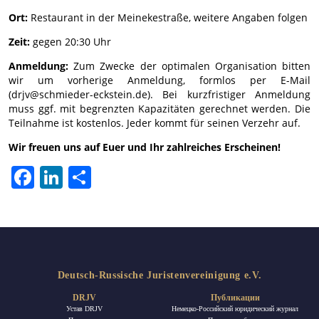
Ort:
Restaurant in der Meinekestraße, weitere Angaben folgen
Zeit:
gegen 20:30 Uhr
Anmeldung:
Zum Zwecke der optimalen Organisation bitten
wir um vorherige Anmeldung, formlos per E-Mail
(drjv@schmieder-eckstein.de). Bei kurzfristiger Anmeldung
muss ggf. mit begrenzten Kapazitäten gerechnet werden. Die
Teilnahme ist kostenlos. Jeder kommt für seinen Verzehr auf.
Wir freuen uns auf Euer und Ihr zahlreiches Erscheinen!
Facebook
LinkedIn
Отправить
Deutsch-Russische Juristenvereinigung e.V.
DRJV
Публикации
Устав DRJV
Немецко-Российский юридический журнал