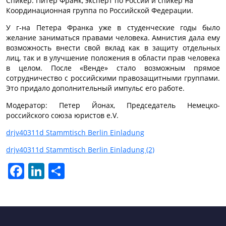
Спикер: Питер Франк, эксперт по России и спикер на
Координационная группа по Российской Федерации.
У г-на Петера Франка уже в студенческие годы было
желание заниматься правами человека. Амнистия дала ему
возможность внести свой вклад как в защиту отдельных
лиц, так и в улучшение положения в области прав человека
в целом. После «Венде» стало возможным прямое
сотрудничество с российскими правозащитными группами.
Это придало дополнительный импульс его работе.
Модератор: Петер Йонах, Председатель Немецко-
российского союза юристов e.V.
drjv40311d Stammtisch Berlin Einladung
drjv40311d Stammtisch Berlin Einladung (2)
Facebook
LinkedIn
Отправить