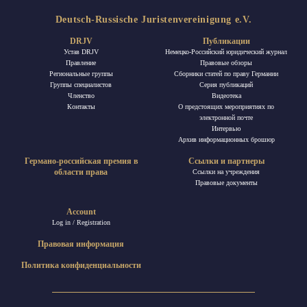
Deutsch-Russische Juristenvereinigung e.V.
DRJV
Публикации
Устав DRJV
Немецко-Российский юридический журнал
Правление
Правовые обзоры
Региональные группы
Сборники статей по праву Германии
Группы специалистов
Ceрия публикаций
Членство
Видеотека
Контакты
О предстоящих мероприятиях по
электронной почте
Интервью
Архив информационных брошюр
Германо-российская премия в
Ссылки и партнеры
области права
Ссылки на учреждения
Правовые документы
Account
Log in / Registration
Правовая информация
Политика конфиденциальности