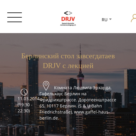
RU
Берлинский стол завсегдатаев
DRJV с лекцией
Комната Людвига Эрхарда,
Гафельхаус Берлин на
11.03.2014
Фридрихштрассе. Доротеенштрассе
(19:30 -
65, 10117 Берлин. (S & U Bahn
22:30)
Friedrichstraße), www.gaffel-haus-
berlin.de.