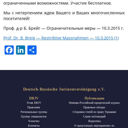
ограниченными возможностями. Участие бесплатное.
Мы с нетерпением ждем Вашего и Ваших многочисленных
посетителей!
Проф. д-р Б. Брейг — Ограничительные меры — 10.3.2015 г.
Prof. Dr. B. Breig — Restriktive Massnahmen — 10.3.2015 (1)
Facebook
LinkedIn
Отправить
Deutsch-Russische Juristenvereinigung e.V.
DRJV
Публикации
Устав DRJV
Немецко-Российский юридический журнал
Правление
Правовые обзоры
Региональные группы
Сборники статей по праву Германии
Группы специалистов
Ceрия публикаций
Членство
Видеотека
Контакты
О предстоящих мероприятиях по