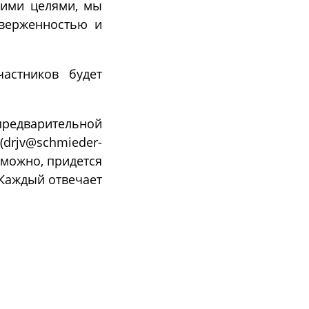
шими целями, мы
верженностью и
астников будет
предварительной
drjv@schmieder-
озможно, придется
 Каждый отвечает