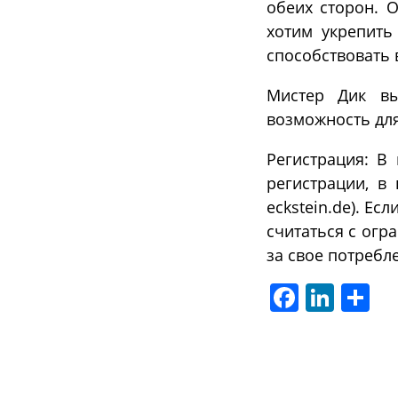
обеих сторон. 
хотим укрепит
способствовать
Мистер Дик вы
возможность дл
Регистрация: В
регистрации, в
eckstein.de). Ес
считаться с огр
за свое потребл
Facebook
LinkedIn
Отп