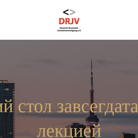
й стол завсегдат
лекцией