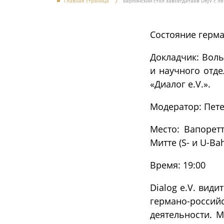
Главная страница
Берлинский стол завсегдатаев DRJV с л
Состояние герма
Докладчик: Воль
и научного отде
«Диалог e.V.».
Модератор: Пете
Место: Вапорет
Митте (S- и U-B
Время: 19:00
Dialog e.V. вид
германо-росси
деятельности. 