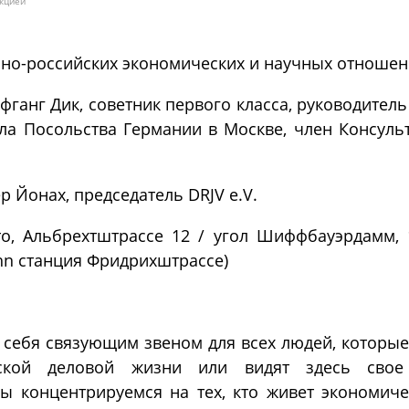
екцией
но-российских экономических и научных отношен
фганг Дик, советник первого класса, руководител
ла Посольства Германии в Москве, член Консуль
р Йонах, председатель DRJV e.V.
то, Альбрехтштрассе 12 / угол Шиффбауэрдамм,
ahn станция Фридрихштрассе)
ит себя связующим звеном для всех людей, которые
йской деловой жизни или видят здесь сво
Мы концентрируемся на тех, кто живет экономич