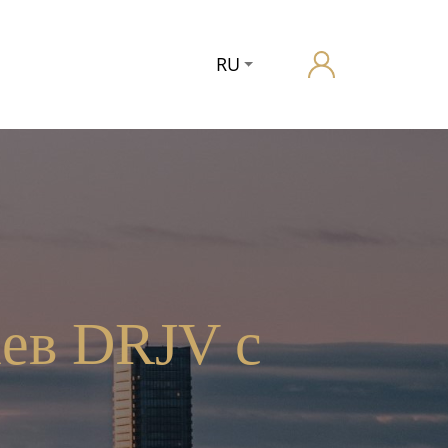
RU
аев DRJV с