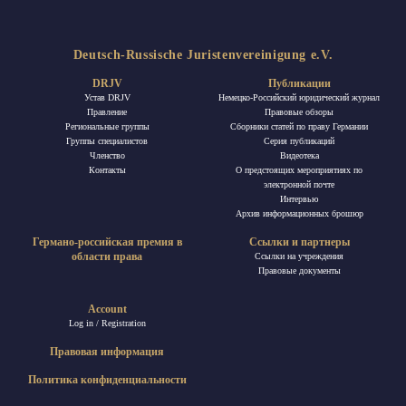
Deutsch-Russische Juristenvereinigung e.V.
DRJV
Публикации
Устав DRJV
Немецко-Российский юридический журнал
Правление
Правовые обзоры
Региональные группы
Сборники статей по праву Германии
Группы специалистов
Ceрия публикаций
Членство
Видеотека
Контакты
О предстоящих мероприятиях по
электронной почте
Интервью
Архив информационных брошюр
Германо-российская премия в
Ссылки и партнеры
области права
Ссылки на учреждения
Правовые документы
Account
Log in / Registration
Правовая информация
Политика конфиденциальности