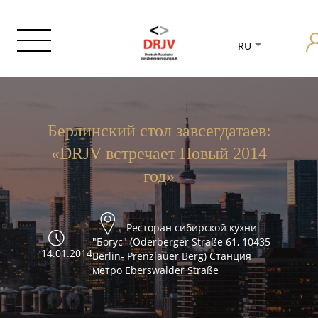
RU
Берлинский стол завсегдатаев:
«DRJV встречает Новый 2014
год»
Ресторан сибирской кухни
"Богус" (Oderberger Straße 61, 10435
14.01.2014
Berlin- Prenzlauer Berg) Станция
метро Eberswalder Straße