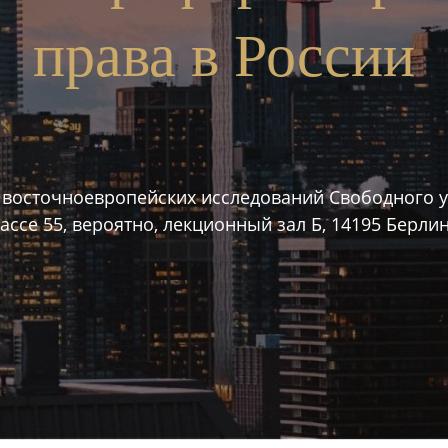
права в России
 восточноевропейских исследований Свободного 
се 55, вероятно, лекционный зал Б, 14195 Берлин.U