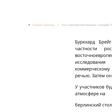
Главная страница
Стол завсегдатаев Берлина с лекцией:
Буркхард Брей
частности ро
восточноевроп
исследования
коммерческому 
речью. Затем он
У участников б
атмосфере на
берлинский стол