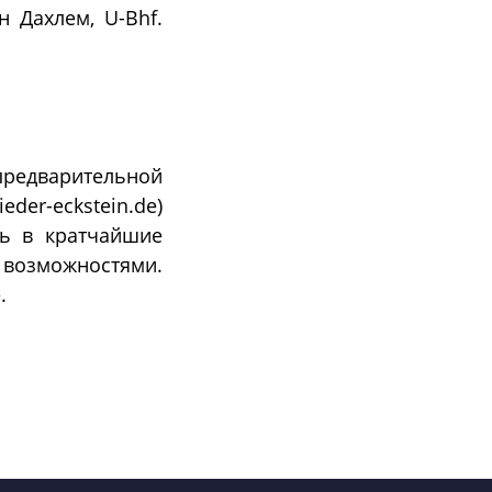
 Дахлем, U-Bhf.
предварительной
er-eckstein.de)
сь в кратчайшие
 возможностями.
.