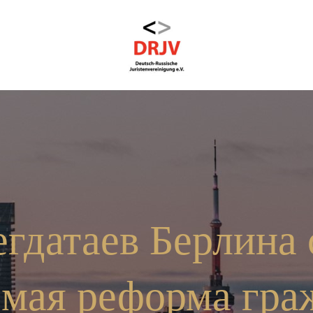
егдатаев Берлина 
мая реформа гра