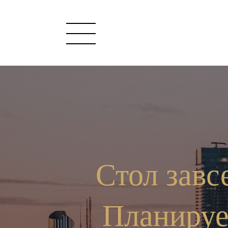
Стол завс
Планируе