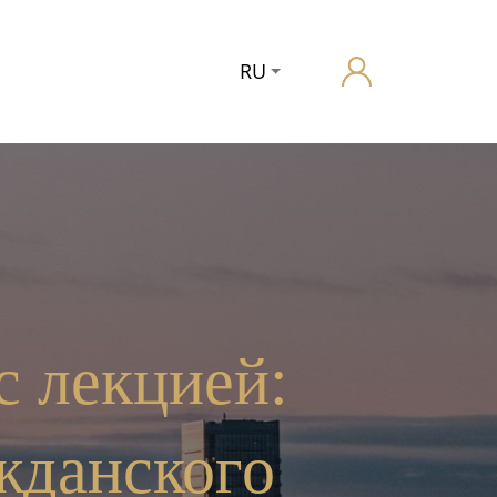
RU
с лекцией:
жданского