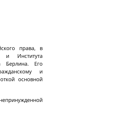
ского права, в
а и Института
а Берлина. Его
ражданскому и
роткой основной
 непринужденной