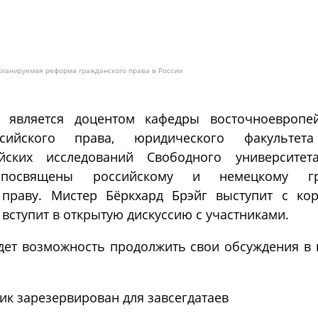
 Планируемая реформа гражданского права в России
г является доцентом кафедры восточноевропей
ссийского права, юридического факультет
ейских исследований Свободного университет
 посвящены российскому и немецкому г
праву. Мистер Бёркхард Брэйг выступит с ко
 вступит в открытую дискуссию с участниками.
удет возможность продолжить свои обсуждения в
ик зарезервирован для завсегдатаев