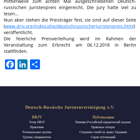
mittlerweile zum achten Mal ausgeschriebenen Deutsch-
russischen Juristenpreis eingereicht. Die Jury hatte viel zu
lesen…
Nun aber stehen die Preisträger fest, sie sind auf dieser Seite
(
www.drjv.org/index.php/deutschrussischerjuristenpreis.html
)
veröffentlicht.
Die feierliche Preisverleihung wird im Rahmen der
Veranstaltung zum Erbrecht am 06.12.2018 in Berlin
stattfinden.
Facebook
LinkedIn
Отправить
Deutsch-Russische Juristenvereinigung e.V.
DRJV
Публикации
Устав DRJV
Немецко-Российский юридический журнал
Правление
Правовые обзоры
Региональные группы
Сборники статей по праву Германии
Группы специалистов
Ceрия публикаций