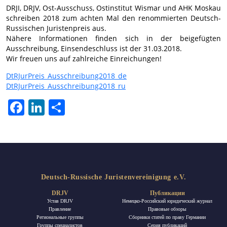
DRJI, DRJV, Ost-Ausschuss, Ostinstitut Wismar und AHK Moskau
schreiben 2018 zum achten Mal den renommierten Deutsch-
Russischen Juristenpreis aus.
Nähere Informationen finden sich in der beigefügten
Ausschreibung, Einsendeschluss ist der 31.03.2018.
Wir freuen uns auf zahlreiche Einreichungen!
DtRJurPreis_Ausschreibung2018_de
DtRJurPreis_Ausschreibung2018_ru
Facebook
LinkedIn
Отправить
Deutsch-Russische Juristenvereinigung e.V.
DRJV
Публикации
Устав DRJV
Немецко-Российский юридический журнал
Правление
Правовые обзоры
Региональные группы
Сборники статей по праву Германии
Группы специалистов
Ceрия публикаций