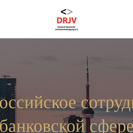
оссийское сотруд
банковской сфер