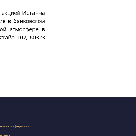
лекцией Иоганна
вие в банковском
ной атмосфере в
traße 102, 60323
вовая информация
итика