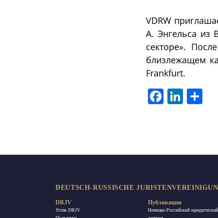
VDRW приглашае
А. Энгельса из 
секторе». Посл
близлежащем каф
Frankfurt.
Facebook
LinkedIn
Отп
DEUTSCH-RUSSISCHE JURISTENVEREINIGUNG
DRJV
Публикации
Устав DRJV
Немецко-Российский юридический
Правление
журнал