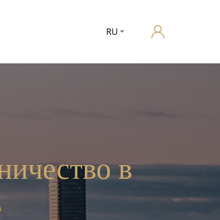
RU
ничество в
е