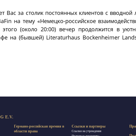
т Вас за столик постоянных клиентов с вводной 
BaFin на тему «Немецко-российское взаимодейст
е этого (около 20:00) вечер продолжится в уют
е на (бывшей) Literaturhaus Bockenheimer Lands
равить
 E.V.
Германо-российская премия в
Ссылки и партнеры
Пра
области права
Ссылки на учреждения
Пол
Правовые документы