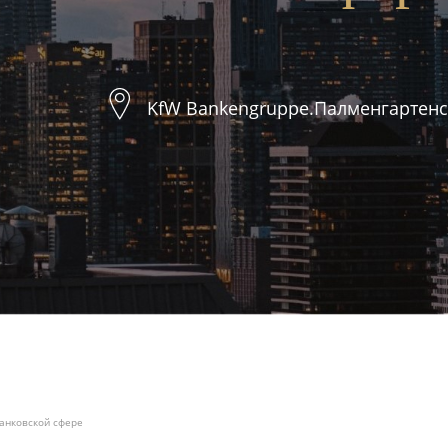
KfW Bankengruppe.Палменгартенст
банковской сфере