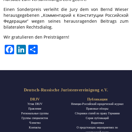
Einen Sonderpreis verleiht die Jury dem von Bernd Wieser
herausgegebenen „Комментарий к Конституции Российской
Федерации“ wegen seines herausragenden Beitrags zum
bilateralen Rechtsdialog.
Wir gratulieren den Preisträgern!
Facebook
LinkedIn
Отправить
Deutsch-Russische Juristenvereinigung e.V.
DRJV
Публикации
Устав DRJV
Немецко-Российский юридический журнал
Правление
Правовые обзоры
Региональные группы
Сборники статей по праву Германии
Группы специалистов
Ceрия публикаций
Членство
Видеотека
Контакты
О предстоящих мероприятиях по