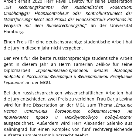
Arbeit erhält 2020 Herr Pavel Usvatov für seine Dissertation
„
Die Rechnungskammer der Russländischen Föderation:
Unabhängiger Finanzkontrolleur oder Kontrollinstrument der
Staatsführung? Recht und Praxis der Finanzkontrolle Russlands im
Vergleich mit dem Bundesrechnungshof
“ an der Universität
Hamburg.
Einen Preis für eine deutschsprachige studentische Arbeit hat
die Jury in diesem Jahr nicht vergeben.
Der Preis für die beste russischsprachige studentische Arbeit
geht in diesem Jahr an Herrn Tamerlan Zelikov für seine
Diplomarbeit „
Сравнительно-правовой анализ договора
подряда в Российской Федерации и Федеративной Республике
Германия
“ an der MGU.
Bei den russischsprachigen wissenschaftlichen Arbeiten hat
die Jury entschieden, zwei Preis zu verleihen: Frau Darja Levina
wird für ihre Dissertation an der MGU zum Thema „
Влияние
места исполнения договорного обязательства на
применимое право и международную подсудность
“
ausgezeichnet. Außerdem wird Herr Alexander Salenko aus
Kaliningrad für einen Komplex von fünf rechtvergleichende
Aufsätze zum Versammlungsrecht geehrt.