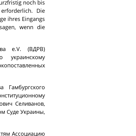
rzfristig noch bis
rforderlich. Die
lge ihres Eingangs
usagen, wenn die
ва e.V. (ВДРВ)
 украинскому
окопоставленных
а Гамбургского
онституционному
ович Селиванов,
м Суде Украины,
остям Ассоциацию