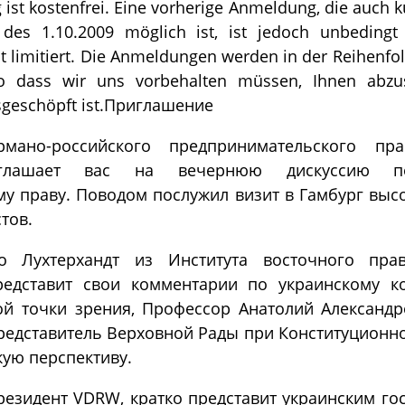
 ist kostenfrei. Eine vorherige Anmeldung, die auch ku
des 1.10.2009 möglich ist, ist jedoch unbedingt e
t limitiert. Die Anmeldungen werden in der Reihenfo
 so dass wir uns vorbehalten müssen, Ihnen abz
usgeschöpft ist.Приглашение
рмано-российского предпринимательского пра
иглашает вас на вечернюю дискуссию по
му праву. Поводом послужил визит в Гамбург выс
тов.
о Лухтерхандт из Института восточного прав
редставит свои комментарии по украинскому к
ой точки зрения, Профессор Анатолий Александр
едставитель Верховной Рады при Конституционно
ую перспективу.
президент VDRW, кратко представит украинским г