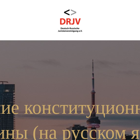
ие конституционн
ины (на русском я