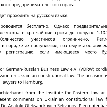
ского предпринимательского права.
ет проходить на русском языке.
роводится бесплатно. Однако предварительна
возможна в кратчайшие сроки до полудня 1.10.
Количество участников ограничено. Реги
 в порядке их поступления, поэтому мы оставляе
у регистрацию, если имеющееся место буд
for German-Russian Business Law e.V. (VDRW) cordial
sion on Ukrainian constitutional law. The occasion is 
n lawyers to Hamburg.
uchterhandt from the Institute for Eastern Law at 
esent comments on Ukrainian constitutional law
. Dr. Anatolij Oleksandrovich Selivanov, Plenipotentia