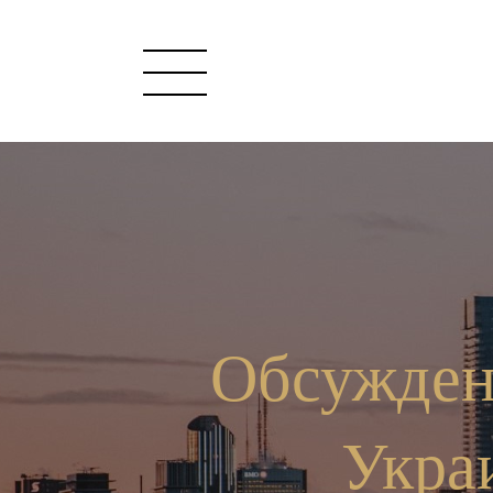
Обсужден
Укра