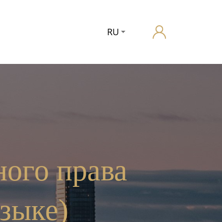
RU
ого права
зыке)