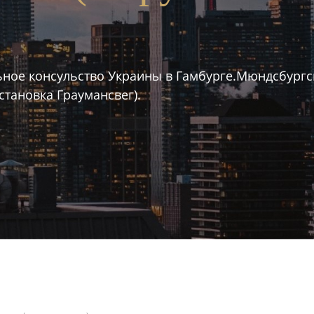
ное консульство Украины в Гамбурге.Мюндсбургск
остановка Граумансвег).