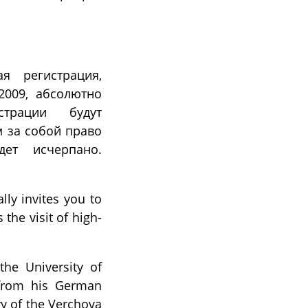
я регистрация,
2009, абсолютно
страции будут
м за собой право
ет исчерпано.
ly invites you to
the visit of high-
the University of
 from his German
ry of the Verchova