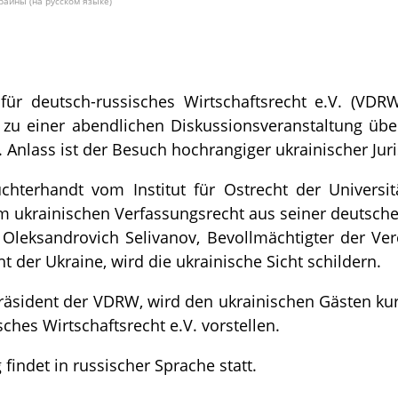
раины (на русском языке)
für deutsch-russisches Wirtschaftsrecht e.V. (VDRW) 
n zu einer abendlichen Diskussionsveranstaltung übe
 Anlass ist der Besuch hochrangiger ukrainischer Jur
uchterhandt vom Institut für Ostrecht der Univers
ukrainischen Verfassungsrecht aus seiner deutschen
ij Oleksandrovich Selivanov, Bevollmächtigter der V
t der Ukraine, wird die ukrainische Sicht schildern.
Präsident der VDRW, wird den ukrainischen Gästen kur
sches Wirtschaftsrecht e.V. vorstellen.
 findet in russischer Sprache statt.