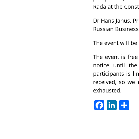
Rada at the Const
Dr Hans Janus, Pr
Russian Business 
The event will be
The event is free
notice until th
participants is l
received, so we r
exhausted.
Facebook
LinkedIn
Отп