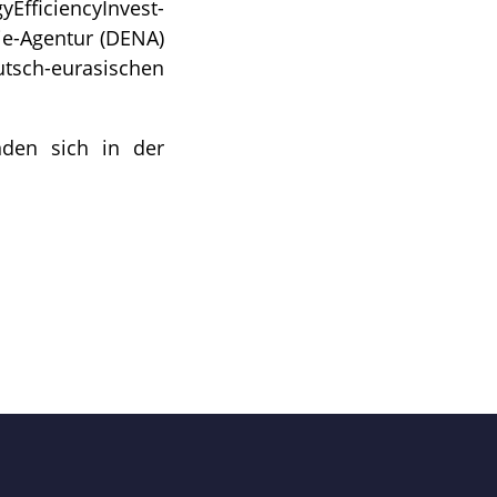
EfficiencyInvest-
ie-Agentur (DENA)
tsch-eurasischen
inden sich in der