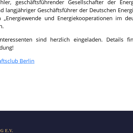
ler, geschäftsführender Gesellschafter der Energy
 langjähriger Geschäftsführer der Deutschen Energ
„Energiewende und Energiekooperationen im deu
n.
nteressenten sind herzlich eingeladen. Details f
adung!
ftsclub Berlin
равить
 E.V.