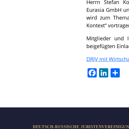
Herrn Stefan Koh
Eurasia GmbH und
wird zum Thema 
Kontext“ vortrage
Mitglieder und I
beigefügten Einl
DRJV mit Wirtscha
Facebook
LinkedIn
Отп
DEUTSCH-RUSSISCHE JURISTENVEREINIGUNG