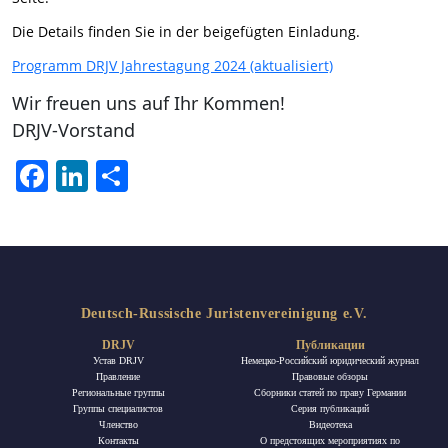
Die Details finden Sie in der beigefügten Einladung.
Programm DRJV Jahrestagung 2024 (aktualisiert)
Wir freuen uns auf Ihr Kommen!
DRJV-Vorstand
Facebook
LinkedIn
Отправить
Deutsch-Russische Juristenvereinigung e.V.
DRJV
Публикации
Устав DRJV
Немецко-Российский юридический журнал
Правление
Правовые обзоры
Региональные группы
Сборники статей по праву Германии
Группы специалистов
Ceрия публикаций
Членство
Видеотека
Контакты
О предстоящих мероприятиях по