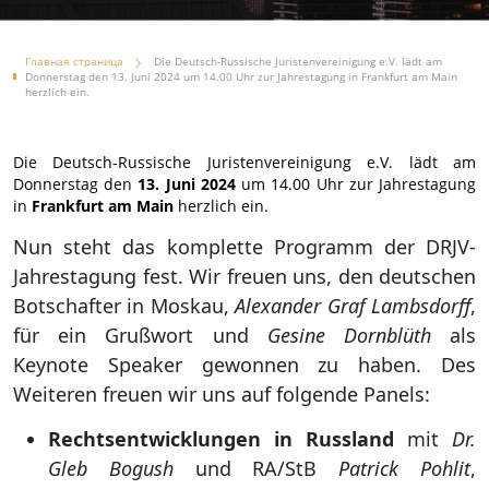
Главная страница
Die Deutsch-Russische Juristenvereinigung e.V. lädt am
Donnerstag den 13. Juni 2024 um 14.00 Uhr zur Jahrestagung in Frankfurt am Main
herzlich ein.
Die Deutsch-Russische Juristenvereinigung e.V. lädt am
Donnerstag den
13. Juni 2024
um 14.00 Uhr zur Jahrestagung
in
Frankfurt am Main
herzlich ein.
Nun steht das komplette Programm der DRJV-
Jahrestagung fest. Wir freuen uns, den deutschen
Botschafter in Moskau,
Alexander Graf Lambsdorff
,
für ein Grußwort und
Gesine Dornblüth
als
Keynote Speaker gewonnen zu haben. Des
Weiteren freuen wir uns auf folgende Panels:
Rechtsentwicklungen in Russland
mit
Dr.
Gleb Bogush
und RA/StB
Patrick Pohlit
,