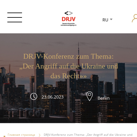
RU
DRJV-Konferenz zum Thema:
„Der Angriff auf die Ukraine und
das Recht»»
23.06.2023
Berlin
Главная страница
DRJV-Konferenz zum Thema: „Der Angriff auf die Ukraine und