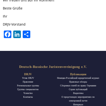
Wir freuen uns auf Ihr Kommen!
Beste Grüße
Ihr
DRJV-Vorstand
Facebook
LinkedIn
Отправить
Deutsch-Russische Juristenvereinigung e.V.
DRJV
Публикации
Устав DRJV
Немецко-Российский юридический журнал
Правление
Правовые обзоры
Региональные группы
Сборники статей по праву Германии
Группы специалистов
Ceрия публикаций
Членство
Видеотека
Контакты
О предстоящих мероприятиях по
электронной почте
Интервью