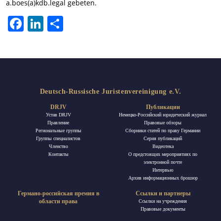
a.boes(a)kdb.legal gebeten.
Facebook
LinkedIn
Отправить
Deutsch-Russische Juristenvereinigung e.V.
DRJV
Публикации
Устав DRJV
Немецко-Российский юридический журнал
Правление
Правовые обзоры
Региональные группы
Сборники статей по праву Германии
Группы специалистов
Ceрия публикаций
Членство
Видеотека
Контакты
О предстоящих мероприятиях по
электронной почте
Интервью
Архив информационных брошюр
Германо-российская премия в
Ссылки и партнеры
области права
Ссылки на учреждения
Правовые документы