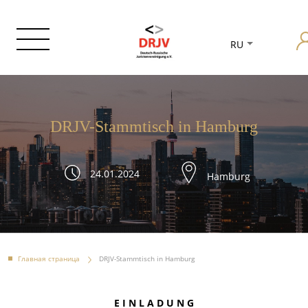
RU
DRJV-Stammtisch in Hamburg
24.01.2024
Hamburg
Главная страница
DRJV-Stammtisch in Hamburg
E I N L A D U N G