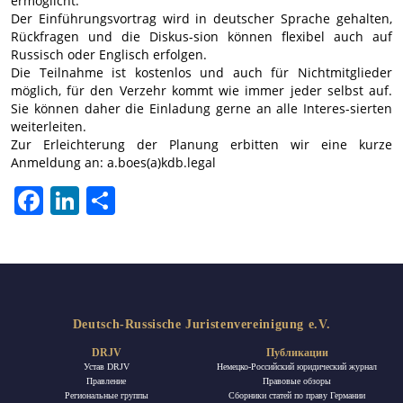
ermöglicht.
Der Einführungsvortrag wird in deutscher Sprache gehalten,
Rückfragen und die Diskus-sion können flexibel auch auf
Russisch oder Englisch erfolgen.
Die Teilnahme ist kostenlos und auch für Nichtmitglieder
möglich, für den Verzehr kommt wie immer jeder selbst auf.
Sie können daher die Einladung gerne an alle Interes-sierten
weiterleiten.
Zur Erleichterung der Planung erbitten wir eine kurze
Anmeldung an: a.boes(a)kdb.legal
Facebook
LinkedIn
Отправить
Deutsch-Russische Juristenvereinigung e.V.
DRJV
Публикации
Устав DRJV
Немецко-Российский юридический журнал
Правление
Правовые обзоры
Региональные группы
Сборники статей по праву Германии