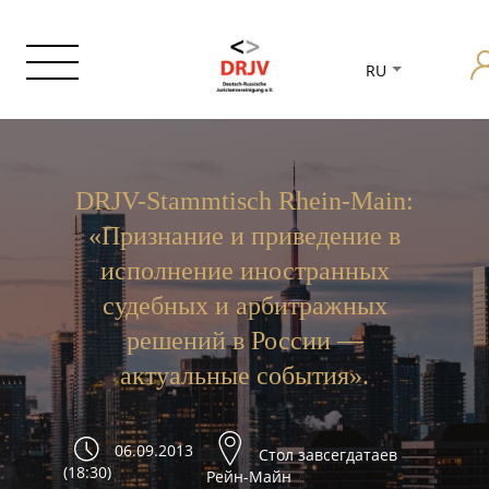
RU
DRJV-Stammtisch Rhein-Main:
«Признание и приведение в
исполнение иностранных
судебных и арбитражных
решений в России —
актуальные события».
06.09.2013
Стол завсегдатаев
(18:30)
Рейн-Майн