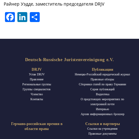
Райнер Уэдде, заместитель председателя DRJV
Facebook
LinkedIn
Отправить
Deutsch-Russische Juristenvereinigung e.V.
DRJV
Публикации
Устав DRJV
Немецко-Российский юридический журнал
Правление
Правовые обзоры
Региональные группы
Сборники статей по праву Германии
Группы специалистов
Ceрия публикаций
Членство
Видеотека
Контакты
О предстоящих мероприятиях по
электронной почте
Интервью
Архив информационных брошюр
Германо-российская премия в
Ссылки и партнеры
области права
Ссылки на учреждения
Правовые документы