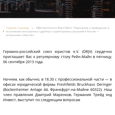
Главная страница
DRJV-Stammtisch Rhein-Main: «Признание и приведение в
исполнение иностранных судебных и арбитражных решений в России —
актуальные события».
Германо-российский союз юристов e.V. (DRJV) сердечно
приглашает Вас к регулярному столу Рейн-Майн в пятницу,
06 сентября 2013 года.
Начнем, как обычно, в 18.30 с профессиональной части — в
офисах юридической фирмы Freshfields Bruckhaus Deringer
(Bockenheimer Anlage 44, Франкфурт-на-Майне 60322). Наш
член правления Дмитрий Маренков, Германия Трейд энд
Инвест, выступит по следующим вопросам