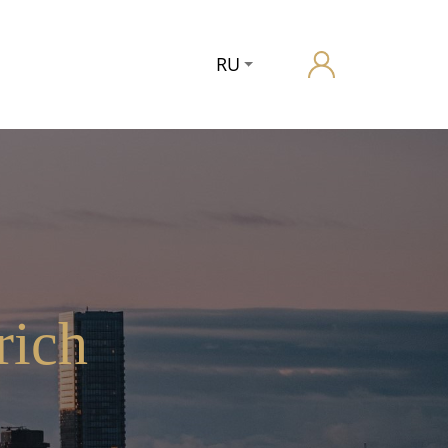
RU
rich