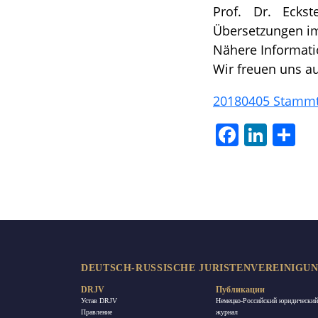
Prof. Dr. Eck
Übersetzungen im
Nähere Informati
Wir freuen uns au
20180405 Stammt
Facebook
LinkedIn
Отп
DEUTSCH-RUSSISCHE JURISTENVEREINIGUNG
DRJV
Публикации
Устав DRJV
Немецко-Российский юридический
Правление
журнал