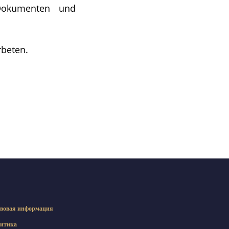
Dokumenten und
rbeten.
вовая информация
итика