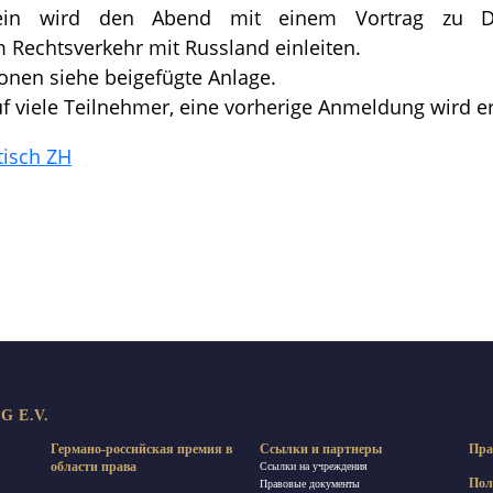
stein wird den Abend mit einem Vortrag zu 
 Rechtsverkehr mit Russland einleiten.
onen siehe beigefügte Anlage.
f viele Teilnehmer, eine vorherige Anmeldung wird e
isch ZH
равить
 E.V.
Германо-российская премия в
Ссылки и партнеры
Пра
области права
Ссылки на учреждения
Пол
Правовые документы