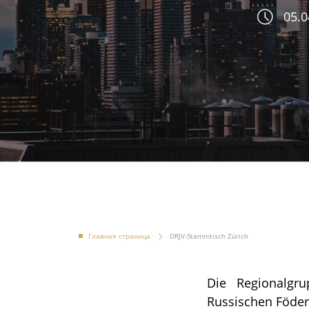
05.0
Главная страница
DRJV-Stammtisch Zürich
Die Regionalgr
Russischen Föder