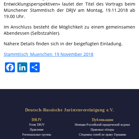
Entwicklungsperspektiven» lautet der Titel des Vortrags beim
Münchener Stammtisch der DRJV am Montag, 19.11.2018 ab
19.00 Uhr.
Im Anschluss besteht die Möglichkeit zu einem gemeinsamen
Abendessen (Selbstzahler).
Nähere Details finden sich in der beigefügten Einladung.
Stammtisch_Muenchen_19 November 2018
Facebook
LinkedIn
Отправить
Deutsch-Russische Juristenvereinigung e.V.
DRJV
Публикации
Устав DRJV
Немецко-Российский юридический журнал
Правление
Правовые обзоры
Региональные группы
Сборники статей по праву Германии