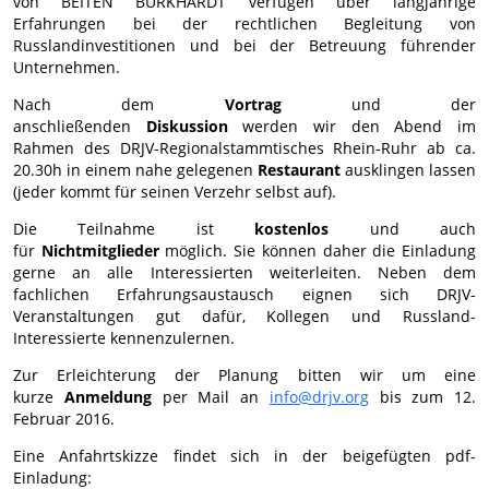
von BEITEN BURKHARDT verfügen über langjährige
Erfahrungen bei der rechtlichen Begleitung von
Russlandinvestitionen und bei der Betreuung führender
Unternehmen.
Nach dem
Vortrag
und der
anschließenden
Diskussion
werden wir den Abend im
Rahmen des DRJV-Regionalstammtisches Rhein-Ruhr ab ca.
20.30h in einem nahe gelegenen
Restaurant
ausklingen lassen
(jeder kommt für seinen Verzehr selbst auf).
Die Teilnahme ist
kostenlos
und auch
für
Nichtmitglieder
möglich. Sie können daher die Einladung
gerne an alle Interessierten weiterleiten. Neben dem
fachlichen Erfahrungsaustausch eignen sich DRJV-
Veranstaltungen gut dafür, Kollegen und Russland-
Interessierte kennenzulernen.
Zur Erleichterung der Planung bitten wir um eine
kurze
Anmeldung
per Mail an
info@drjv.org
bis zum 12.
Februar 2016.
Eine Anfahrtskizze findet sich in der beigefügten pdf-
Einladung: