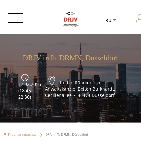
RU
DRJV trifft DRMN, Düsseldorf
in den Räumen der
17.02.2016
Anwaltskanzlei Beiten Burkhardt,
(18:45 -
Cecilienallee 7, 40474 Düsseldorf
22:30)
Главная страница
DRJV trifft DRMN, Düsseldorf