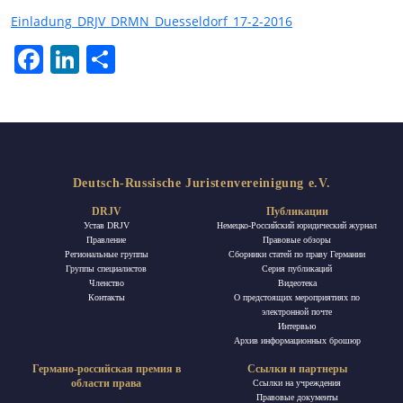
Einladung_DRJV_DRMN_Duesseldorf_17-2-2016
Facebook
LinkedIn
Отправить
Deutsch-Russische Juristenvereinigung e.V.
DRJV
Публикации
Устав DRJV
Немецко-Российский юридический журнал
Правление
Правовые обзоры
Региональные группы
Сборники статей по праву Германии
Группы специалистов
Ceрия публикаций
Членство
Видеотека
Контакты
О предстоящих мероприятиях по
электронной почте
Интервью
Архив информационных брошюр
Германо-российская премия в
Ссылки и партнеры
области права
Ссылки на учреждения
Правовые документы