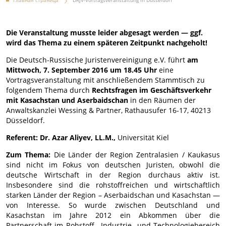
Главная страница
DRJV-Vortragsveranstaltung in Düsseldorf
Die Veranstaltung musste leider abgesagt werden — ggf.
wird das Thema zu einem späteren Zeitpunkt nachgeholt!
Die Deutsch-Russische Juristenvereinigung e.V. führt
am
Mittwoch, 7. September 2016 um 18.45 Uhr
eine
Vortragsveranstaltung mit anschließendem Stammtisch zu
folgendem Thema durch
Rechtsfragen im Geschäftsverkehr
mit Kasachstan und Aserbaidschan
in den Räumen der
Anwaltskanzlei Wessing & Partner, Rathausufer 16-17, 40213
Düsseldorf.
Referent:
Dr. Azar Aliyev, LL.M.,
Universität Kiel
Zum Thema:
Die Länder der Region Zentralasien / Kaukasus
sind nicht im Fokus von deutschen Juristen, obwohl die
deutsche Wirtschaft in der Region durchaus aktiv ist.
Insbesondere sind die rohstoffreichen und wirtschaftlich
starken Länder der Region – Aserbaidschan und Kasachstan —
von Interesse. So wurde zwischen Deutschland und
Kasachstan im Jahre 2012 ein Abkommen über die
Partnerschaft im Rohstoff-, Industrie- und Technologiebereich