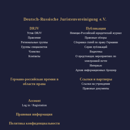
Deutsch-Russische Juristenvereinigung e.V.
DRJV
Публикации
Устав DRJV
Немецко-Российский юридический журнал
Правление
Правовые обзоры
Региональные группы
Сборники статей по праву Германии
Группы специалистов
Ceрия публикаций
Членство
Видеотека
Контакты
О предстоящих мероприятиях по
электронной почте
Интервью
Архив информационных брошюр
Германо-российская премия в
Ссылки и партнеры
области права
Ссылки на учреждения
Правовые документы
Account
Log in / Registration
Правовая информация
Политика конфиденциальности