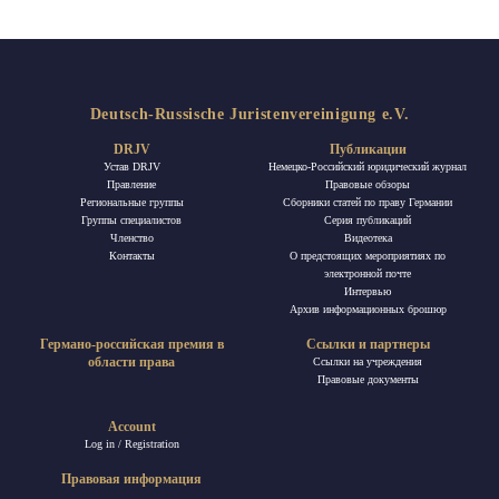
Deutsch-Russische Juristenvereinigung e.V.
DRJV
Публикации
Устав DRJV
Немецко-Российский юридический журнал
Правление
Правовые обзоры
Региональные группы
Сборники статей по праву Германии
Группы специалистов
Ceрия публикаций
Членство
Видеотека
Контакты
О предстоящих мероприятиях по
электронной почте
Интервью
Архив информационных брошюр
Германо-российская премия в
Ссылки и партнеры
области права
Ссылки на учреждения
Правовые документы
Account
Log in / Registration
Правовая информация