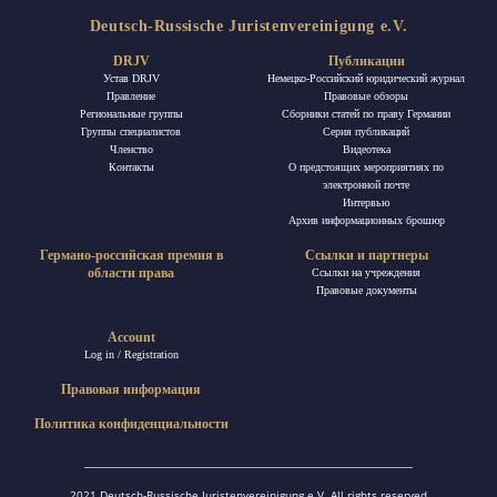
Deutsch-Russische Juristenvereinigung e.V.
DRJV
Публикации
Устав DRJV
Немецко-Российский юридический журнал
Правление
Правовые обзоры
Региональные группы
Сборники статей по праву Германии
Группы специалистов
Ceрия публикаций
Членство
Видеотека
Контакты
О предстоящих мероприятиях по
электронной почте
Интервью
Архив информационных брошюр
Германо-российская премия в
Ссылки и партнеры
области права
Ссылки на учреждения
Правовые документы
Account
Log in / Registration
Правовая информация
Политика конфиденциальности
2021 Deutsch-Russische Juristenvereinigung e.V. All rights reserved