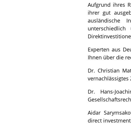
Aufgrund ihres 
ihrer gut ausgeb
ausländische I
unterschiedlich
Direktinvestition
Experten aus Deu
Ihnen über die re
Dr. Christian Ma
vernachlässigtes 
Dr. Hans-Joach
Gesellschaftsrech
Aidar Sarymsakov
direct investment