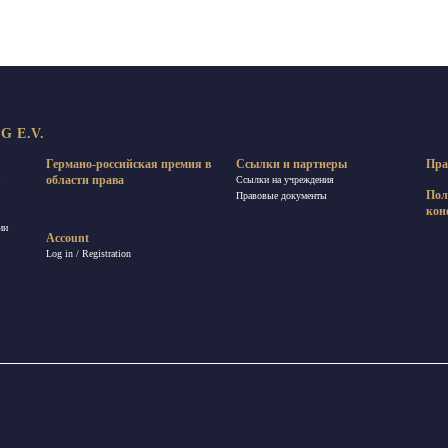
 E.V.
Германо-российская премия в
Ссылки и партнеры
Пра
области права
Ссылки на учреждения
Пол
Правовые документы
кон
ии
Account
Log in / Registration