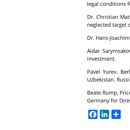
legal conditions f
Dr. Christian Ma
neglected target
Dr. Hans-Joachim
Aidar Sarymsakov
investment.
Pavel Yurev, Ber
Uzbekistan. Russi
Beate Rump, Pric
Germany for Dire
Facebook
LinkedIn
Отп