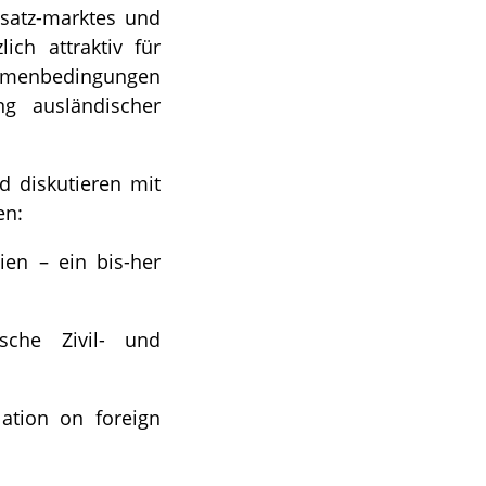
satz-marktes und
ich attraktiv für
hmenbedingungen
ng ausländischer
d diskutieren mit
en:
ien – ein bis-her
sche Zivil- und
lation on foreign