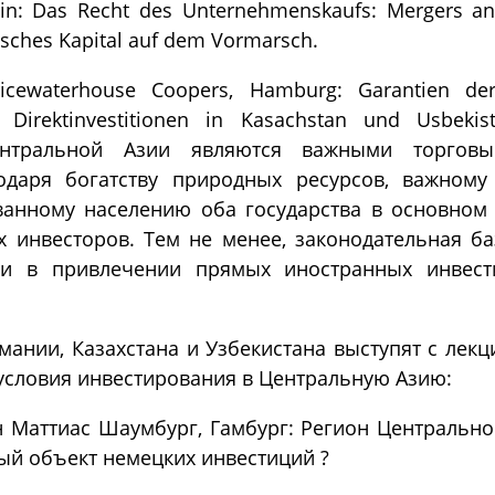
lin: Das Recht des Unternehmenskaufs: Mergers an
isches Kapital auf dem Vormarsch.
icewaterhouse Coopers, Hamburg: Garantien der
 Direktinvestitionen in Kasachstan und Usbeki
ентральной Азии являются важными торгов
одаря богатству природных ресурсов, важном
анному населению оба государства в основном
 инвесторов. Тем не менее, законодательная ба
хи в привлечении прямых иностранных инвест
мании, Казахстана и Узбекистана выступят с лекц
условия инвестирования в Центральную Азию:
н Маттиас Шаумбург, Гамбург: Регион Центрально
ый объект немецких инвестиций ?