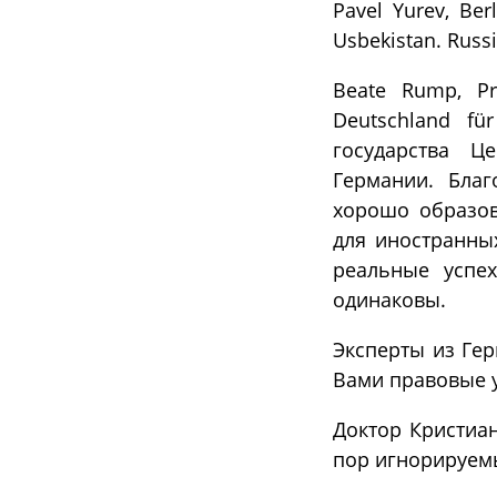
Pavel Yurev, Ber
Usbekistan. Russ
Beate Rump, Pr
Deutschland für
государства Ц
Германии. Благ
хорошо образов
для иностранных
реальные успе
одинаковы.
Эксперты из Гер
Вами правовые 
Доктор Кристиа
пор игнорируем