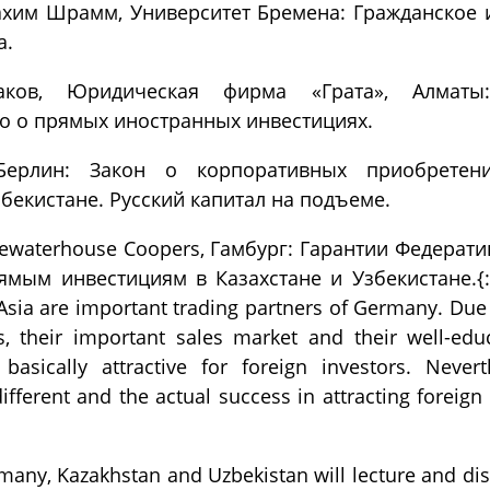
ахим Шрамм, Университет Бремена: Гражданское 
а.
ков, Юридическая фирма «Грата», Алматы:
о о прямых иностранных инвестициях.
ерлин: Закон о корпоративных приобретен
бекистане. Русский капитал на подъеме.
cewaterhouse Coopers, Гамбург: Гарантии Федерат
мым инвестициям в Казахстане и Узбекистане.{:
 Asia are important trading partners of Germany. Due 
s, their important sales market and their well-edu
basically attractive for foreign investors. Nevert
fferent and the actual success in attracting foreign
many, Kazakhstan and Uzbekistan will lecture and dis