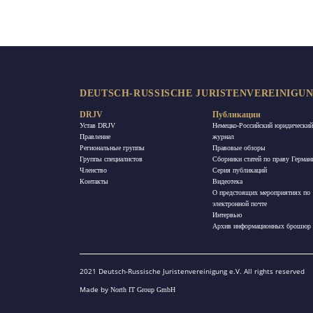
DEUTSCH-RUSSISCHE JURISTENVEREINIGUNG
DRJV
Публикации
Устав DRJV
Немецко-Российский юридический
Правление
журнал
Региональные группы
Правовые обзоры
Группы специалистов
Сборники статей по праву Герман
Членство
Ceрия публикаций
Контакты
Видеотека
О предстоящих мероприятиях по
электронной почте
Интервью
Архив информационных брошюр
2021 Deutsch-Russische Juristenvereinigung e.V. All rights reserved
Made by
North IT Group GmbH