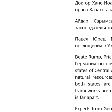
Доктор Ханс-Ио
право Казахстан
Айдар Сарымса
законодательств
Павел Юрев, Б
поглощения в Уз
Beate Rump, Pri
Германия по пря
states of Central
natural resource
both states are 
frameworks are di
is far apart.
Experts from Ger