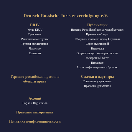
Deutsch-Russische Juristenvereinigung e.V.
DRJV
Публикации
Устав DRJV
Немецко-Российский юридический журнал
Правление
Правовые обзоры
Региональные группы
Сборники статей по праву Германии
Группы специалистов
Ceрия публикаций
Членство
Видеотека
Контакты
О предстоящих мероприятиях по
электронной почте
Интервью
Архив информационных брошюр
Германо-российская премия в
Ссылки и партнеры
области права
Ссылки на учреждения
Правовые документы
Account
Log in / Registration
Правовая информация
Политика конфиденциальности