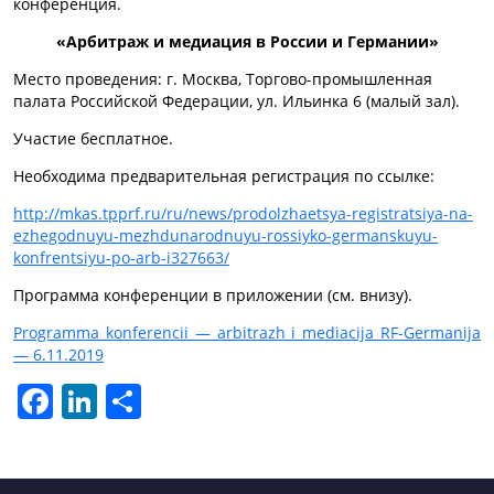
конференция.
«Арбитраж и медиация в России и Германии»
Место проведения: г. Москва, Торгово-промышленная
палата Российской Федерации, ул. Ильинка 6 (малый зал).
Участие бесплатное.
Необходима предварительная регистрация по ссылке:
http://mkas.tpprf.ru/ru/news/prodolzhaetsya-registratsiya-na-
ezhegodnuyu-mezhdunarodnuyu-rossiyko-germanskuyu-
konfrentsiyu-po-arb-i327663/
Программа конференции в приложении (cм. внизу).
Programma konferencii — arbitrazh i mediacija RF-Germanija
— 6.11.2019
Facebook
LinkedIn
Отправить