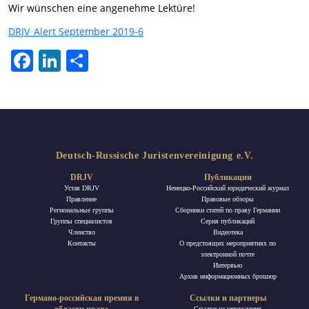
Wir wünschen eine angenehme Lektüre!
DRJV_Alert September 2019-6
Facebook
LinkedIn
Отправить
Deutsch-Russische Juristenvereinigung e.V.
DRJV
Публикации
Устав DRJV
Немецко-Российский юридический журнал
Правление
Правовые обзоры
Региональные группы
Сборники статей по праву Германии
Группы специалистов
Ceрия публикаций
Членство
Видеотека
Контакты
О предстоящих мероприятиях по
электронной почте
Интервью
Архив информационных брошюр
Германо-российская премия в
Ссылки и партнеры
Ссылки на учреждения