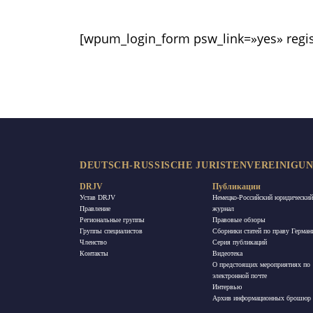
[wpum_login_form psw_link=»yes» regis
DEUTSCH-RUSSISCHE JURISTENVEREINIGUNG
DRJV
Публикации
Устав DRJV
Немецко-Российский юридический
Правление
журнал
Региональные группы
Правовые обзоры
Группы специалистов
Сборники статей по праву Герман
Членство
Ceрия публикаций
Контакты
Видеотека
О предстоящих мероприятиях по
электронной почте
Интервью
Архив информационных брошюр