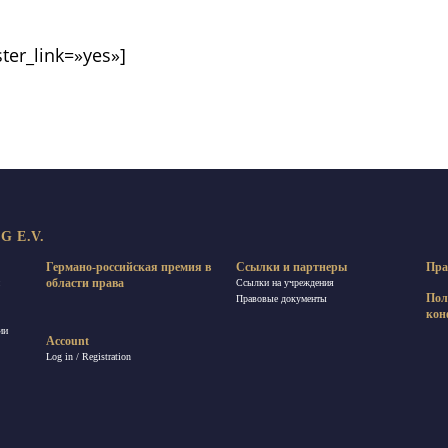
ter_link=»yes»]
 E.V.
Германо-российская премия в
Ссылки и партнеры
Пра
области права
Ссылки на учреждения
Пол
Правовые документы
кон
ии
Account
Log in / Registration