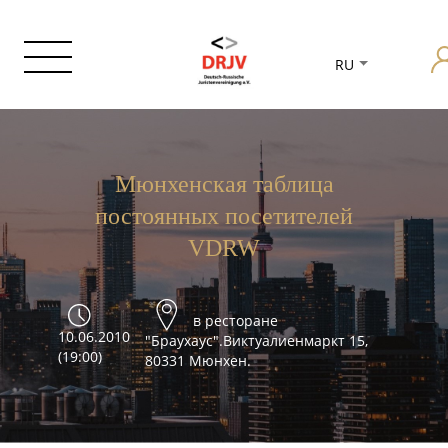
RU
Мюнхенская таблица
постоянных посетителей
VDRW
в ресторане
10.06.2010
"Браухаус".Виктуалиенмаркт 15,
(19:00)
80331 Мюнхен.