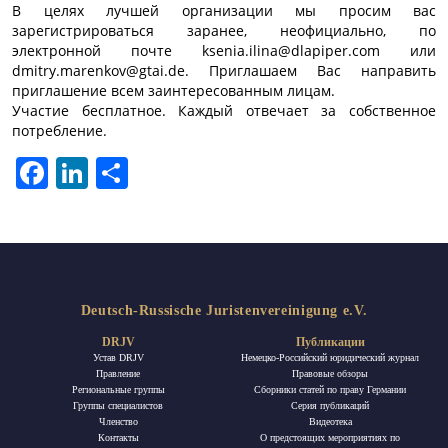
В целях лучшей организации мы просим вас
зарегистрироваться заранее, неофициально, по
электронной почте ksenia.ilina@dlapiper.com или
dmitry.marenkov@gtai.de. Приглашаем Вас направить
приглашение всем заинтересованным лицам.
Участие бесплатное. Каждый отвечает за собственное
потребление.
Facebook
LinkedIn
Отправить
Deutsch-Russische Juristenvereinigung e.V.
DRJV
Публикации
Устав DRJV
Немецко-Российский юридический журнал
Правление
Правовые обзоры
Региональные группы
Сборники статей по праву Германии
Группы специалистов
Ceрия публикаций
Членство
Видеотека
Контакты
О предстоящих мероприятиях по