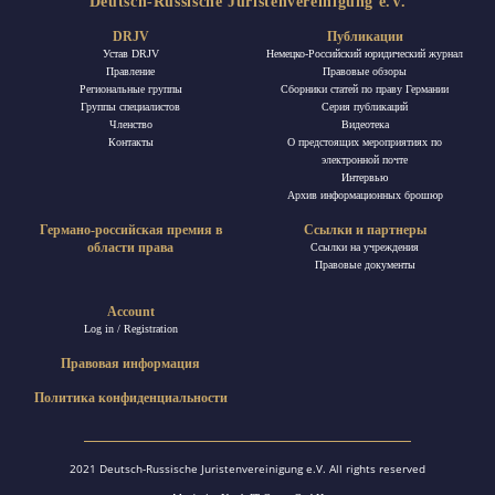
Deutsch-Russische Juristenvereinigung e.V.
DRJV
Публикации
Устав DRJV
Немецко-Российский юридический журнал
Правление
Правовые обзоры
Региональные группы
Сборники статей по праву Германии
Группы специалистов
Ceрия публикаций
Членство
Видеотека
Контакты
О предстоящих мероприятиях по
электронной почте
Интервью
Архив информационных брошюр
Германо-российская премия в
Ссылки и партнеры
области права
Ссылки на учреждения
Правовые документы
Account
Log in / Registration
Правовая информация
Политика конфиденциальности
2021 Deutsch-Russische Juristenvereinigung e.V. All rights reserved