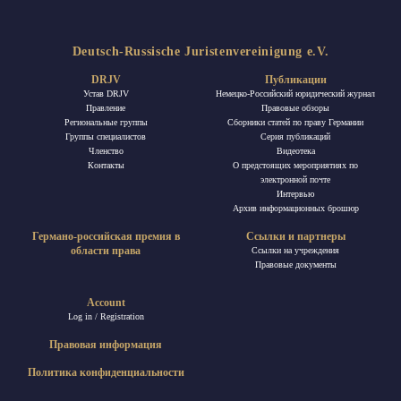
Deutsch-Russische Juristenvereinigung e.V.
DRJV
Публикации
Устав DRJV
Немецко-Российский юридический журнал
Правление
Правовые обзоры
Региональные группы
Сборники статей по праву Германии
Группы специалистов
Ceрия публикаций
Членство
Видеотека
Контакты
О предстоящих мероприятиях по
электронной почте
Интервью
Архив информационных брошюр
Германо-российская премия в
Ссылки и партнеры
области права
Ссылки на учреждения
Правовые документы
Account
Log in / Registration
Правовая информация
Политика конфиденциальности