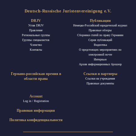
Deutsch-Russische Juristenvereinigung e.V.
DRJV
Публикации
Устав DRJV
Немецко-Российский юридический журнал
Правление
Правовые обзоры
Региональные группы
Сборники статей по праву Германии
Группы специалистов
Ceрия публикаций
Членство
Видеотека
Контакты
О предстоящих мероприятиях по
электронной почте
Интервью
Архив информационных брошюр
Германо-российская премия в
Ссылки и партнеры
области права
Ссылки на учреждения
Правовые документы
Account
Log in / Registration
Правовая информация
Политика конфиденциальности