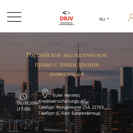
RU
Российское экологическое
право с точки зрения
инвесторов
Euler Hermes
Kreditversicherungs-AG,
06.09.2006
Гамбург.Фриденсале 254, 22763
(17:00)
Гамбург.(С-Бан: Бахренфельд).