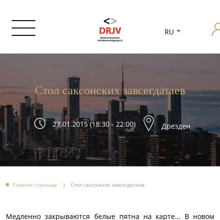
RU
Cтол саксонских завсегдатаев
27.01.2015 (18:30 - 22:00)
Дрезден
Главная страница
Cтол саксонских завсегдатаев
Медленно закрываются белые пятна на карте… В новом