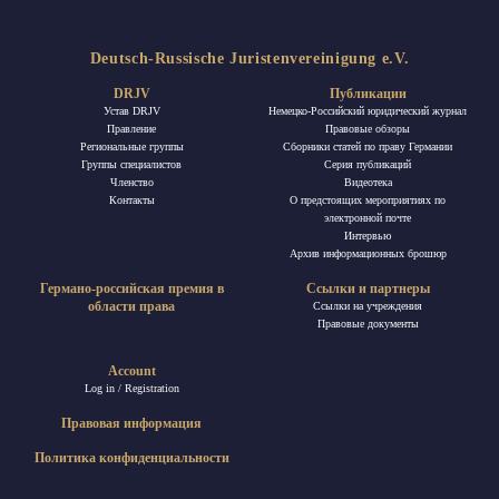
Deutsch-Russische Juristenvereinigung e.V.
DRJV
Публикации
Устав DRJV
Немецко-Российский юридический журнал
Правление
Правовые обзоры
Региональные группы
Сборники статей по праву Германии
Группы специалистов
Ceрия публикаций
Членство
Видеотека
Контакты
О предстоящих мероприятиях по
электронной почте
Интервью
Архив информационных брошюр
Германо-российская премия в
Ссылки и партнеры
области права
Ссылки на учреждения
Правовые документы
Account
Log in / Registration
Правовая информация
Политика конфиденциальности