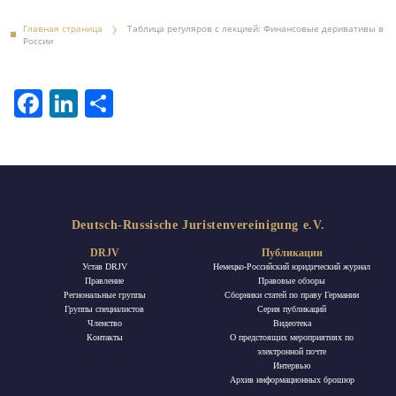
Главная страница
Таблица регуляров с лекцией: Финансовые деривативы в
России
Facebook
LinkedIn
Отправить
Deutsch-Russische Juristenvereinigung e.V.
DRJV
Публикации
Устав DRJV
Немецко-Российский юридический журнал
Правление
Правовые обзоры
Региональные группы
Сборники статей по праву Германии
Группы специалистов
Ceрия публикаций
Членство
Видеотека
Контакты
О предстоящих мероприятиях по
электронной почте
Интервью
Архив информационных брошюр