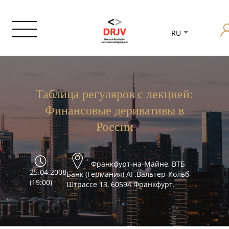
RU
Таблица регуляров с лекцией:
Финансовые деривативы в
России
Франкфурт-на-Майне, ВТБ
25.04.2008
Банк (Германия) АГ.Вальтер-Кольб-
(19:00)
Штрассе 13, 60594 Франкфурт.